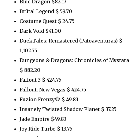
Blue Dragon $82.17
Brütal Legend $ 59.70
Costume Quest $ 24.75
Dark Void $41.00
DuckTales: Remastered (Patoaventuras) $
1,102.75
Dungeons & Dragons: Chronicles of Mystara
$ 882.20
Fallout 3 $ 424.75
Fallout: New Vegas $ 424.75
Fuzion Frenzy® $ 49.83
Insanely Twisted Shadow Planet $ 37.25
Jade Empire $49.83
Joy Ride Turbo $ 13.75