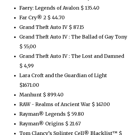
Faery: Legends of Avalon $ 135.40
Far Cry® 2 $ 44.70
Grand Theft Auto IV $ 87.15
Grand Theft Auto IV : The Ballad of Gay Tony
$ 55,00
Grand Theft Auto IV : The Lost and Damned
$ 4,99
Lara Croft and the Guardian of Light
$1671.00
Manhunt $ 899.40
RAW - Realms of Ancient War $ 147.00
Rayman® Legends $ 59.80
Rayman® Origins $ 21.67
Tom Clancy’s Splinter Cell® Blacklist™ $