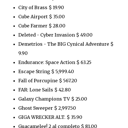
City of Brass $ 19.90
Cube Airport $ 35.00
Cube Farmer $ 28.00
Deleted - Cyber Invasion $ 49.00
Demetrios - The BIG Cynical Adventure $
9.90
Endurance: Space Action $ 63.25
Escape String $ 5,999.40
Fall of Porcupine $ 567.20
FAR: Lone Sails $ 42.80
Galaxy Champions TV $ 25.00
Ghost Sweeper $ 2,997.50
GIGA WRECKER ALT. $ 35.90
Guacamelee! 2 al completo $ 81.00