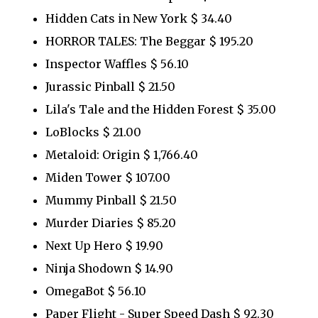
Hidden Cats in New York $ 34.40
HORROR TALES: The Beggar $ 195.20
Inspector Waffles $ 56.10
Jurassic Pinball $ 21.50
Lila's Tale and the Hidden Forest $ 35.00
LoBlocks $ 21.00
Metaloid: Origin $ 1,766.40
Miden Tower $ 107.00
Mummy Pinball $ 21.50
Murder Diaries $ 85.20
Next Up Hero $ 19.90
Ninja Shodown $ 14.90
OmegaBot $ 56.10
Paper Flight - Super Speed Dash $ 92.30