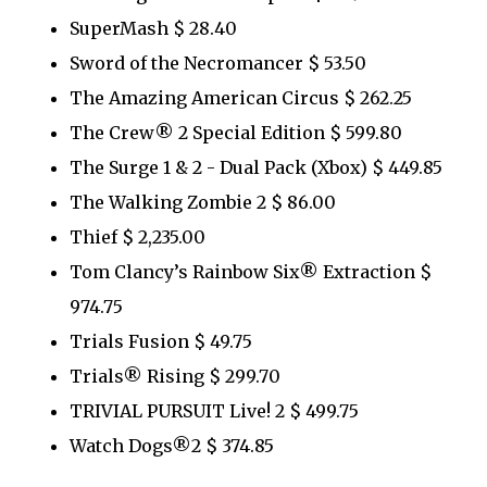
SuperMash $ 28.40
Sword of the Necromancer $ 53.50
The Amazing American Circus $ 262.25
The Crew® 2 Special Edition $ 599.80
The Surge 1 & 2 - Dual Pack (Xbox) $ 449.85
The Walking Zombie 2 $ 86.00
Thief $ 2,235.00
Tom Clancy’s Rainbow Six® Extraction $
974.75
Trials Fusion $ 49.75
Trials® Rising $ 299.70
TRIVIAL PURSUIT Live! 2 $ 499.75
Watch Dogs®2 $ 374.85