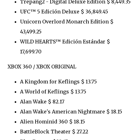
Trepang2 - Digital Deluxe Edition $ 8,449.35
UFC™ 5 Edición Deluxe $ 36,849.45
Unicorn Overlord Monarch Edition $
43,499.25
WILD HEARTS™ Edición Estándar $
17,699.70
XBOX 360 / XBOX ORIGINAL
A Kingdom for Keflings $ 13.75
A World of Keflings $ 13.75
Alan Wake $ 82.17
Alan Wake's American Nightmare $ 18.15
Alien Hominid 360 $ 18.15
BattleBlock Theater $ 27.22