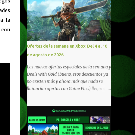
egos
ades
a la
o con
Ofertas de la semana en Xbox: Del 4 al 10
de agosto de 2026
Las nuevas ofertas especiales de la semana y
Deals with Gold (bueno, esos descuentos ya
no existen más y ahora más que nada se
llamarían ofertas con Game Pass) llegaron a
Xbox Live (lo lamento, pero cuesta decirle
Xbox Network). Para aquellos en Windows
10/11, varios de los juegos que están de
oferta también cuentan con soporte para
Xbox Play Anywhere, lo que nos permite
jugarlos y mantener un progreso