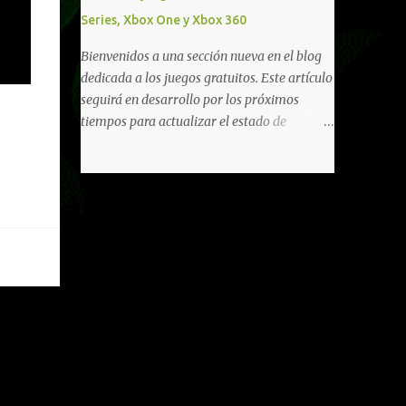
diferentes títulos. Todas estas ventajas se
Series, Xbox One y Xbox 360
pueden reclamar desde la sección de Game
Pass o en tu aplicación de Xbox yendo
Bienvenidos a una sección nueva en el blog
directamente a la pestaña de Game Pass.
dedicada a los juegos gratuitos. Este artículo
Essential también ahora sumará el acceso a
seguirá en desarrollo por los próximos
la Nube de Xbox, el cual nos permitite jugar
tiempos para actualizar el estado de
una pequeña porción de los juegos de la
disponibilidad de los juegos principalmente,
suscripción mediante xCloud y más de 600
así como mejorar todo mediante el feedback
juegos compatibles si es que los compramos
de nuestros lectores. Primero que nada
previamente (con más títulos en camino a
hemos remarcado los juegos gratuitos que
ser compatibles con la función Transmite tu
están limitados o en otras regiones. Dichos
Propios Juegos). Pueden leer más...
títulos ofrecen contenidos limitados o no se
encuentran en algunas regiones de América
Latina. Podremos ver una lista más
desarrollada, con vídeos o una descripción
de los juegos disponibles de forma gratuita
en Xbox Series, Xbox One y Xbox 360 a
continuación. LOS F2P DEJARON DE PEDIR
DE XBOX LIVE GOLD HACE TIEMPO Desde