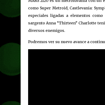
MARS 2120 es un metroidvania con un e
como Super Metroid, Castlevania: Symph
especiales ligadas a elementos como h
sargento Anna “Thirteen” Charlotte teni
diversos enemigos.
Podremos ver su nuevo avance a continu