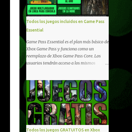
compartido en Windows PC y Xbox, y
tenemos un listado de juegos compatibles
por acá . ¿Aún necesitas una mano con las
Todos los juegos incluidos en Game Pass
compras? Tenemos un tutorial extenso o en
Essential
vídeo para que se quiten todas las dudas
generales de cómo hacer compras en Xbox .
Game Pass Essential es el plan más básico de
Podes consultar un listado más completo de
Xbox Game Pass y funciona como un
promociones desde xbox.com. El post puede
reemplazo de Xbox Game Pass Core. Los
tener actualizaciones regulares o cambios
usuarios tendrán acceso a los mismos
ante cualquier error. Ofertas - Argentina
beneficios de Game Pass Core que ya
Ofertas - Chile Ofertas - Colombia Ofertas
conocían, así como también otras ventajas
- México Ofertas - Estados Unidos Ofertas -
adicionales que fueron anunciados
España Todas las ofertas de Xbox One
recientemente. Essential incluirá como
también aplican a Xbox Series, a excepción
novedades una serie de ventajas para
de los jue...
diferentes juegos free to play que están en
Xbox y PC, que van desde skins, desbloqueo
de personajes, paquetes de armas hasta
emotes, monedas virtuales y más para
Todos los juegos GRATUITOS en Xbox