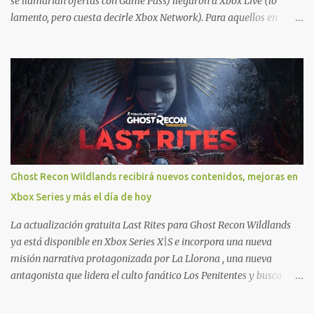
se llamarían ofertas con Game Pass) llegaron a Xbox Live (lo
lamento, pero cuesta decirle Xbox Network). Para aquellos en
Windows 10/11, varios de los juegos que están de oferta también
cuentan con soporte para Xbox Play Anywhere, lo que nos permite
jugarlos y mantener un progreso compartido en Windows PC y
Xbox, y tenemos un listado de juegos compatibles por acá . ¿Aún
necesitas una mano con las compras? Tenemos un tutorial extenso
o en vídeo para que se quiten todas las dudas generales de cómo
hacer compras en Xbox . Podes consultar un listado más completo
de promociones desde xbox.com. El post puede tener
actualizaciones regulares o cambios ante cualquier error. Ofertas
Ghost Recon Wildlands recibirá nuevos contenidos, mejoras en
- Argentina Ofertas - Chile Ofertas - Colombia Ofertas - México
Xbox Series y más el día de hoy
Ofertas - Estados Unidos Ofertas - España Todas las ofertas de
Xbox One también aplican a Xbox Series, a excepción de los jue...
La actualización gratuita Last Rites para Ghost Recon Wildlands
ya está disponible en Xbox Series X|S e incorpora una nueva
misión narrativa protagonizada por La Llorona , una nueva
antagonista que lidera el culto fanático Los Penitentes y busca
vengarse de quienes le hicieron daño en Bolivia. La actualización
también marca el retorno del icónico enfrentamiento contra el