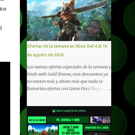
ica
l
Ofertas de la semana en Xbox: Del 4 al 10
de agosto de 2026
Las nuevas ofertas especiales de la semana y
Deals with Gold (bueno, esos descuentos ya
no existen más y ahora más que nada se
llamarían ofertas con Game Pass) llegaron a
Xbox Live (lo lamento, pero cuesta decirle
Xbox Network). Para aquellos en Windows
10/11, varios de los juegos que están de
oferta también cuentan con soporte para
Xbox Play Anywhere, lo que nos permite
jugarlos y mantener un progreso