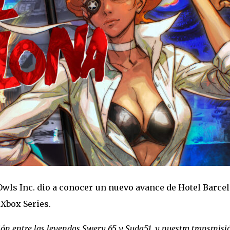
Owls Inc. dio a conocer un nuevo avance de Hotel Barce
Xbox Series.
ión entre las leyendas Swery 65 y Suda51, y nuestra transmisi