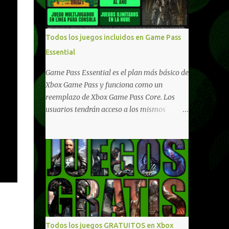
compartido en Windows PC y Xbox, y
tenemos un listado de juegos compatibles
por acá . ¿Aún necesitas una mano con las
Todos los juegos incluidos en Game Pass
compras? Tenemos un tutorial extenso o en
Essential
vídeo para que se quiten todas las dudas
generales de cómo hacer compras en Xbox .
Game Pass Essential es el plan más básico de
Podes consultar un listado más completo de
Xbox Game Pass y funciona como un
promociones desde xbox.com. El post puede
reemplazo de Xbox Game Pass Core. Los
tener actualizaciones regulares o cambios
usuarios tendrán acceso a los mismos
ante cualquier error. Ofertas - Argentina
beneficios de Game Pass Core que ya
Ofertas - Chile Ofertas - Colombia Ofertas
conocían, así como también otras ventajas
- México Ofertas - Estados Unidos Ofertas -
adicionales que fueron anunciados
España Todas las ofertas de Xbox One
recientemente. Essential incluirá como
también aplican a Xbox Series, a excepción
novedades una serie de ventajas para
de los jue...
diferentes juegos free to play que están en
Xbox y PC, que van desde skins, desbloqueo
de personajes, paquetes de armas hasta
emotes, monedas virtuales y más para
Todos los juegos GRATUITOS en Xbox