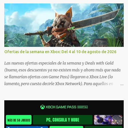
Ofertas de la semana en Xbox: Del 4 al 10 de agosto de 2026
Las nuevas ofertas especiales de la semana y Deals with Gold
(bueno, esos descuentos ya no existen más y ahora más que nada
se llamarían ofertas con Game Pass) llegaron a Xbox Live (lo
lamento, pero cuesta decirle Xbox Network). Para aquellos en
Windows 10/11, varios de los juegos que están de oferta también
cuentan con soporte para Xbox Play Anywhere, lo que nos permite
jugarlos y mantener un progreso compartido en Windows PC y
Xbox, y tenemos un listado de juegos compatibles por acá . ¿Aún
necesitas una mano con las compras? Tenemos un tutorial extenso
o en vídeo para que se quiten todas las dudas generales de cómo