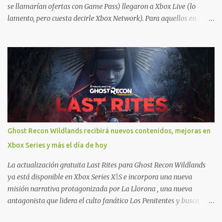
se llamarían ofertas con Game Pass) llegaron a Xbox Live (lo
lamento, pero cuesta decirle Xbox Network). Para aquellos en
Windows 10/11, varios de los juegos que están de oferta también
cuentan con soporte para Xbox Play Anywhere, lo que nos permite
jugarlos y mantener un progreso compartido en Windows PC y
Xbox, y tenemos un listado de juegos compatibles por acá . ¿Aún
necesitas una mano con las compras? Tenemos un tutorial extenso
o en vídeo para que se quiten todas las dudas generales de cómo
hacer compras en Xbox . Podes consultar un listado más completo
de promociones desde xbox.com. El post puede tener
actualizaciones regulares o cambios ante cualquier error. Ofertas
Ghost Recon Wildlands recibirá nuevos contenidos, mejoras en
- Argentina Ofertas - Chile Ofertas - Colombia Ofertas - México
Xbox Series y más el día de hoy
Ofertas - Estados Unidos Ofertas - España Todas las ofertas de
Xbox One también aplican a Xbox Series, a excepción de los jue...
La actualización gratuita Last Rites para Ghost Recon Wildlands
ya está disponible en Xbox Series X|S e incorpora una nueva
misión narrativa protagonizada por La Llorona , una nueva
antagonista que lidera el culto fanático Los Penitentes y busca
vengarse de quienes le hicieron daño en Bolivia. La actualización