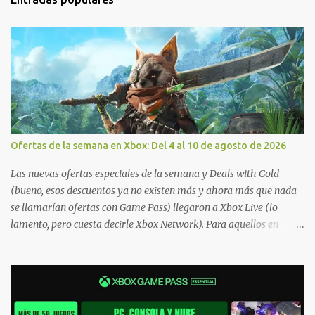
Ofertas de la semana en Xbox: Del 4 al 10 de agosto de 2026
Las nuevas ofertas especiales de la semana y Deals with Gold
(bueno, esos descuentos ya no existen más y ahora más que nada
se llamarían ofertas con Game Pass) llegaron a Xbox Live (lo
lamento, pero cuesta decirle Xbox Network). Para aquellos en
Windows 10/11, varios de los juegos que están de oferta también
cuentan con soporte para Xbox Play Anywhere, lo que nos permite
jugarlos y mantener un progreso compartido en Windows PC y
Xbox, y tenemos un listado de juegos compatibles por acá . ¿Aún
necesitas una mano con las compras? Tenemos un tutorial extenso