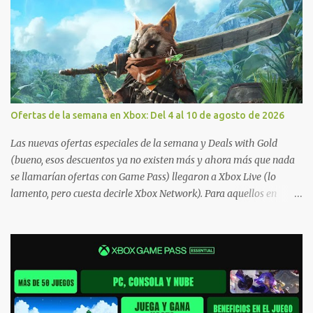
Ofertas de la semana en Xbox: Del 4 al 10 de agosto de 2026
Las nuevas ofertas especiales de la semana y Deals with Gold
(bueno, esos descuentos ya no existen más y ahora más que nada
se llamarían ofertas con Game Pass) llegaron a Xbox Live (lo
lamento, pero cuesta decirle Xbox Network). Para aquellos en
Windows 10/11, varios de los juegos que están de oferta también
cuentan con soporte para Xbox Play Anywhere, lo que nos permite
jugarlos y mantener un progreso compartido en Windows PC y
Xbox, y tenemos un listado de juegos compatibles por acá . ¿Aún
necesitas una mano con las compras? Tenemos un tutorial extenso
o en vídeo para que se quiten todas las dudas generales de cómo
hacer compras en Xbox . Podes consultar un listado más completo