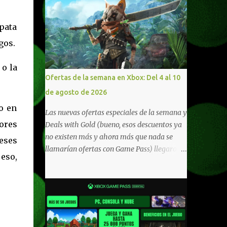
pata
gos.
 o la
Ofertas de la semana en Xbox: Del 4 al 10
de agosto de 2026
o en
Las nuevas ofertas especiales de la semana y
dores
Deals with Gold (bueno, esos descuentos ya
no existen más y ahora más que nada se
eses
llamarían ofertas con Game Pass) llegaron a
eso,
Xbox Live (lo lamento, pero cuesta decirle
Xbox Network). Para aquellos en Windows
10/11, varios de los juegos que están de
oferta también cuentan con soporte para
Xbox Play Anywhere, lo que nos permite
jugarlos y mantener un progreso