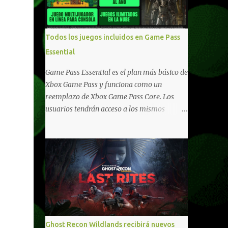
compartido en Windows PC y Xbox, y
tenemos un listado de juegos compatibles
por acá . ¿Aún necesitas una mano con las
Todos los juegos incluidos en Game Pass
compras? Tenemos un tutorial extenso o en
Essential
vídeo para que se quiten todas las dudas
generales de cómo hacer compras en Xbox .
Game Pass Essential es el plan más básico de
Podes consultar un listado más completo de
Xbox Game Pass y funciona como un
promociones desde xbox.com. El post puede
reemplazo de Xbox Game Pass Core. Los
tener actualizaciones regulares o cambios
usuarios tendrán acceso a los mismos
ante cualquier error. Ofertas - Argentina
beneficios de Game Pass Core que ya
Ofertas - Chile Ofertas - Colombia Ofertas
conocían, así como también otras ventajas
- México Ofertas - Estados Unidos Ofertas -
adicionales que fueron anunciados
España Todas las ofertas de Xbox One
recientemente. Essential incluirá como
también aplican a Xbox Series, a excepción
novedades una serie de ventajas para
de los jue...
diferentes juegos free to play que están en
Xbox y PC, que van desde skins, desbloqueo
de personajes, paquetes de armas hasta
emotes, monedas virtuales y más para
Ghost Recon Wildlands recibirá nuevos