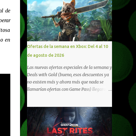
al de
perar
itosa
 o en
Ofertas de la semana en Xbox: Del 4 al 10
de agosto de 2026
Las nuevas ofertas especiales de la semana y
Deals with Gold (bueno, esos descuentos ya
no existen más y ahora más que nada se
llamarían ofertas con Game Pass) llegaron a
Xbox Live (lo lamento, pero cuesta decirle
Xbox Network). Para aquellos en Windows
10/11, varios de los juegos que están de
oferta también cuentan con soporte para
Xbox Play Anywhere, lo que nos permite
jugarlos y mantener un progreso