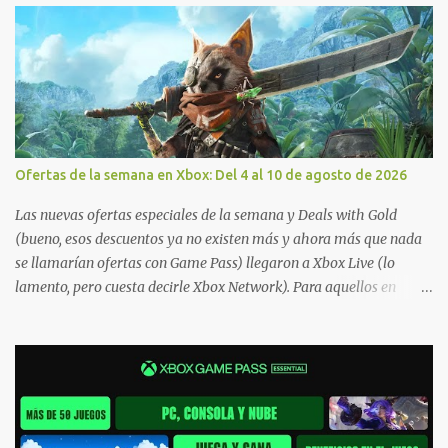
Ofertas de la semana en Xbox: Del 4 al 10 de agosto de 2026
Las nuevas ofertas especiales de la semana y Deals with Gold
(bueno, esos descuentos ya no existen más y ahora más que nada
se llamarían ofertas con Game Pass) llegaron a Xbox Live (lo
lamento, pero cuesta decirle Xbox Network). Para aquellos en
Windows 10/11, varios de los juegos que están de oferta también
cuentan con soporte para Xbox Play Anywhere, lo que nos permite
jugarlos y mantener un progreso compartido en Windows PC y
Xbox, y tenemos un listado de juegos compatibles por acá . ¿Aún
necesitas una mano con las compras? Tenemos un tutorial extenso
o en vídeo para que se quiten todas las dudas generales de cómo