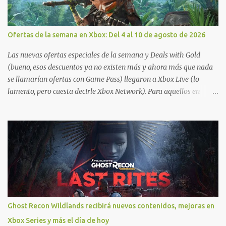
Ofertas de la semana en Xbox: Del 4 al 10 de agosto de 2026
Las nuevas ofertas especiales de la semana y Deals with Gold
(bueno, esos descuentos ya no existen más y ahora más que nada
se llamarían ofertas con Game Pass) llegaron a Xbox Live (lo
lamento, pero cuesta decirle Xbox Network). Para aquellos en
Windows 10/11, varios de los juegos que están de oferta también
cuentan con soporte para Xbox Play Anywhere, lo que nos permite
jugarlos y mantener un progreso compartido en Windows PC y
Xbox, y tenemos un listado de juegos compatibles por acá . ¿Aún
necesitas una mano con las compras? Tenemos un tutorial extenso
o en vídeo para que se quiten todas las dudas generales de cómo
hacer compras en Xbox . Podes consultar un listado más completo
de promociones desde xbox.com. El post puede tener
actualizaciones regulares o cambios ante cualquier error. Ofertas
Ghost Recon Wildlands recibirá nuevos contenidos, mejoras en
- Argentina Ofertas - Chile Ofertas - Colombia Ofertas - México
Xbox Series y más el día de hoy
Ofertas - Estados Unidos Ofertas - España Todas las ofertas de