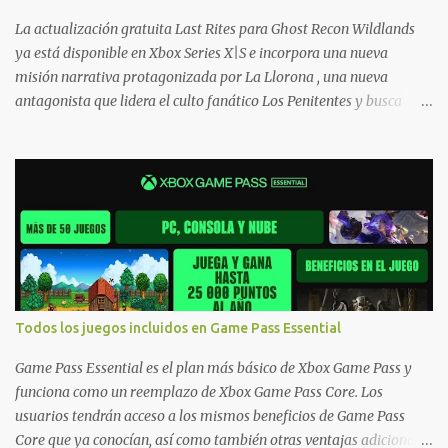
Xbox One también aplican a Xbox Series, a excepción de los jue...
La actualización gratuita Last Rites para Ghost Recon Wildlands
ya está disponible en Xbox Series X|S e incorpora una nueva
misión narrativa protagonizada por La Llorona , una nueva
antagonista que lidera el culto fanático Los Penitentes y busca
vengarse de quienes le hicieron daño en Bolivia. La actualización
también marca el retorno del icónico enfrentamiento contra el
Predator , uno de los desafíos más recordados por la comunidad,
junto con múltiples mejoras centradas en ampliar la libertad de
juego. Uno de los aspectos más importantes de Last Rites es la
gran cantidad de opciones de personalización incorporadas. Ahora
es posible ocultar más elementos de la interfaz, incluyendo las
trayectorias de lanzamiento de granadas y el resaltado de objetos
interactivos, además de desactivar automáticamente los sonidos
Todos los juegos incluidos en Game Pass Essential
asociados cuando la interfaz está oculta. También se añaden los
llamados "Parámetros Ghost" , que permiten activar la recarga
Game Pass Essential es el plan más básico de Xbox Game Pass y
táctica, limitar el número de armas ...
funciona como un reemplazo de Xbox Game Pass Core. Los
usuarios tendrán acceso a los mismos beneficios de Game Pass
Core que ya conocían, así como también otras ventajas adicionales