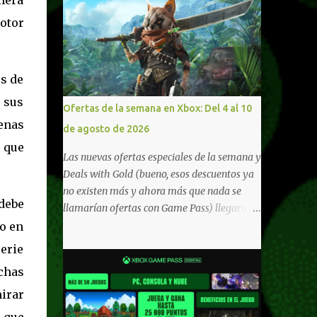
otor
os de
 sus
Ofertas de la semana en Xbox: Del 4 al 10
enas
de agosto de 2026
 que
Las nuevas ofertas especiales de la semana y
Deals with Gold (bueno, esos descuentos ya
no existen más y ahora más que nada se
debe
llamarían ofertas con Game Pass) llegaron a
Xbox Live (lo lamento, pero cuesta decirle
o en
Xbox Network). Para aquellos en Windows
serie
10/11, varios de los juegos que están de
chas
oferta también cuentan con soporte para
Xbox Play Anywhere, lo que nos permite
irar
jugarlos y mantener un progreso
 que