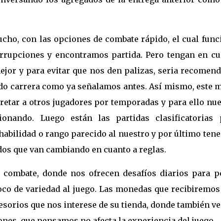
ho, con las opciones de combate rápido, el cual func
errupciones y encontramos partida. Pero tengan en cu
ejor y para evitar que nos den palizas, seria recomen
modo carrera como ya señalamos antes. Así mismo, este 
 retar a otros jugadores por temporadas y para ello nu
onando. Luego están las partidas clasificatorias 
 habilidad o rango parecido al nuestro y por último te
dos que van cambiando en cuanto a reglas.
 combate, donde nos ofrecen desafíos diarios para p
co de variedad al juego. Las monedas que recibiremos
sorios que nos interese de su tienda, donde también v
ones, que pensamos no afecta la experiencia del juego.