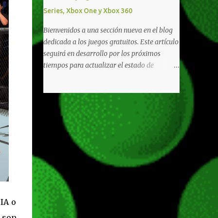
diferentes títulos. Todas estas ventajas se
Series, Xbox One y Xbox 360
pueden reclamar desde la sección de Game
Pass o en tu aplicación de Xbox yendo
Bienvenidos a una sección nueva en el blog
directamente a la pestaña de Game Pass.
dedicada a los juegos gratuitos. Este artículo
Essential también ahora sumará el acceso a
seguirá en desarrollo por los próximos
la Nube de Xbox, el cual nos permitite jugar
tiempos para actualizar el estado de
una pequeña porción de los juegos de la
disponibilidad de los juegos principalmente,
suscripción mediante xCloud y más de 600
así como mejorar todo mediante el feedback
juegos compatibles si es que los compramos
de nuestros lectores. Primero que nada
previamente (con más títulos en camino a
hemos remarcado los juegos gratuitos que
ser compatibles con la función Transmite tu
están limitados o en otras regiones. Dichos
Propios Juegos). Pueden leer más...
títulos ofrecen contenidos limitados o no se
encuentran en algunas regiones de América
Latina. Podremos ver una lista más
desarrollada, con vídeos o una descripción
de los juegos disponibles de forma gratuita
en Xbox Series, Xbox One y Xbox 360 a
IA o
continuación. LOS F2P DEJARON DE PEDIR
DE XBOX LIVE GOLD HACE TIEMPO Desde
 son