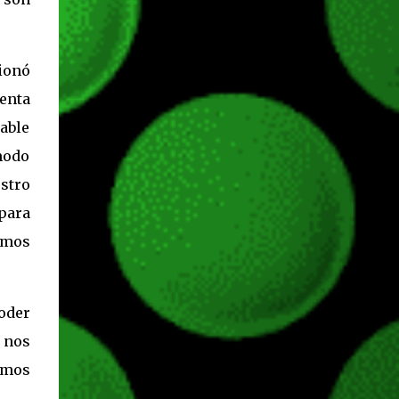
hace más de un año, juegos como Fortnite,
Apex Legends, Halo Infinite, entre muchos
otros dejaron de pedir cualquier tipo de
ionó
suscripción de pago para ser jugados desde
enta
Xbox One o Xbox Series. JUEGOS
GRATUITOS EN XBOX SERIES Gracias a la
dable
retrocompatibilidad podremos jugar todo lo
modo
que y...
estro
para
nemos
oder
 nos
emos