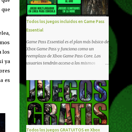
compartido en Windows PC y Xbox, y
 que
tenemos un listado de juegos compatibles
por acá . ¿Aún necesitas una mano con las
Todos los juegos incluidos en Game Pass
compras? Tenemos un tutorial extenso o en
Essential
vídeo para que se quiten todas las dudas
lea,
generales de cómo hacer compras en Xbox .
Game Pass Essential es el plan más básico de
íamos
Podes consultar un listado más completo de
Xbox Game Pass y funciona como un
a los
promociones desde xbox.com. El post puede
reemplazo de Xbox Game Pass Core. Los
tener actualizaciones regulares o cambios
i ya
usuarios tendrán acceso a los mismos
ante cualquier error. Ofertas - Argentina
beneficios de Game Pass Core que ya
ores
Ofertas - Chile Ofertas - Colombia Ofertas
conocían, así como también otras ventajas
a es
- México Ofertas - Estados Unidos Ofertas -
adicionales que fueron anunciados
España Todas las ofertas de Xbox One
recientemente. Essential incluirá como
también aplican a Xbox Series, a excepción
novedades una serie de ventajas para
de los jue...
diferentes juegos free to play que están en
Xbox y PC, que van desde skins, desbloqueo
de personajes, paquetes de armas hasta
emotes, monedas virtuales y más para
Todos los juegos GRATUITOS en Xbox