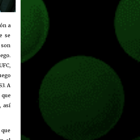
ión a
e se
 son
ego.
 UFC,
juego
S3. A
 que
, así
a que