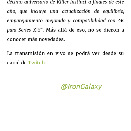
décimo aniversario de Killer Instinct a finales de este
año, que incluye una actualización de equilibrio,
emparejamiento mejorado y compatibilidad con 4K
para Series X|S"
. Más allá de eso, no se dieron a
conocer más novedades.
La transmisión en vivo se podrá ver desde su
canal de
Twitch
.
Join us for a developer
stream with
@IronGalaxy
on
Wednesday, November 22 at
1PM Pacific — Killer
Instinct's 10th Anniversary!
— where we'll be sharing the
latest news on the upcoming