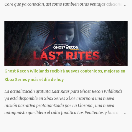
Core que ya conocían, así como también otras ventajas adicionales
que fueron anunciados recientemente. Essential incluirá como
novedades una serie de ventajas para diferentes juegos free to play
que están en Xbox y PC, que van desde skins, desbloqueo de
personajes, paquetes de armas hasta emotes, monedas virtuales y
más para diferentes títulos. Todas estas ventajas se pueden
reclamar desde la sección de Game Pass o en tu aplicación de Xbox
yendo directamente a la pestaña de Game Pass. Essential también
ahora sumará el acceso a la Nube de Xbox, el cual nos permitite
jugar una pequeña porción de los juegos de la suscripción
Ghost Recon Wildlands recibirá nuevos contenidos, mejoras en
mediante xCloud y más de 600 juegos compatibles si es que los
Xbox Series y más el día de hoy
compramos previamente (con más títulos en camino a ser
compatibles con la función Transmite tu Propios Juegos). Pueden
La actualización gratuita Last Rites para Ghost Recon Wildlands
leer más...
ya está disponible en Xbox Series X|S e incorpora una nueva
misión narrativa protagonizada por La Llorona , una nueva
antagonista que lidera el culto fanático Los Penitentes y busca
vengarse de quienes le hicieron daño en Bolivia. La actualización
también marca el retorno del icónico enfrentamiento contra el