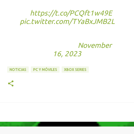
changes to
KI.
https://t.co/PCQft1w49E
pic.twitter.com/TYaBxJMB2L
— Killer Instinct
(@KillerInstinct)
November
16, 2023
NOTICIAS
PC Y MÓVILES
XBOX SERIES