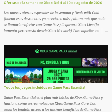
Ofertas de la semana en Xbox: Del 4 al 10 de agosto de 2026
Las nuevas ofertas especiales de la semana y Deals with Gold
(bueno, esos descuentos ya no existen más y ahora más que nada
se llamarían ofertas con Game Pass) llegaron a Xbox Live (lo
lamento, pero cuesta decirle Xbox Network). Para aquellos en
Windows 10/11, varios de los juegos que están de oferta también
cuentan con soporte para Xbox Play Anywhere, lo que nos permite
jugarlos y mantener un progreso compartido en Windows PC y
Xbox, y tenemos un listado de juegos compatibles por acá . ¿Aún
necesitas una mano con las compras? Tenemos un tutorial extenso
o en vídeo para que se quiten todas las dudas generales de cómo
hacer compras en Xbox . Podes consultar un listado más completo
de promociones desde xbox.com. El post puede tener
actualizaciones regulares o cambios ante cualquier error. Ofertas
Todos los juegos incluidos en Game Pass Essential
- Argentina Ofertas - Chile Ofertas - Colombia Ofertas - México
Ofertas - Estados Unidos Ofertas - España Todas las ofertas de
Game Pass Essential es el plan más básico de Xbox Game Pass y
Xbox One también aplican a Xbox Series, a excepción de los jue...
funciona como un reemplazo de Xbox Game Pass Core. Los
usuarios tendrán acceso a los mismos beneficios de Game Pass