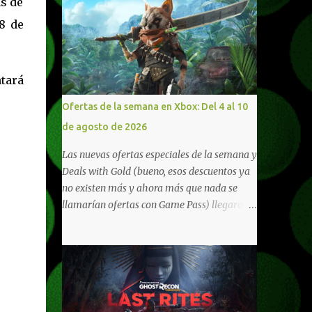
as de
8 de
tará
Ofertas de la semana en Xbox: Del 4 al 10
de agosto de 2026
Las nuevas ofertas especiales de la semana y
Deals with Gold (bueno, esos descuentos ya
no existen más y ahora más que nada se
llamarían ofertas con Game Pass) llegaron a
Xbox Live (lo lamento, pero cuesta decirle
Xbox Network). Para aquellos en Windows
10/11, varios de los juegos que están de
oferta también cuentan con soporte para
Xbox Play Anywhere, lo que nos permite
jugarlos y mantener un progreso