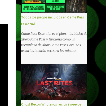
compartido en Windows PC y Xbox, y
tenemos un listado de juegos compatibles
por acá . ¿Aún necesitas una mano con las
Todos los juegos incluidos en Game Pass
compras? Tenemos un tutorial extenso o en
Essential
vídeo para que se quiten todas las dudas
generales de cómo hacer compras en Xbox .
Game Pass Essential es el plan más básico de
Podes consultar un listado más completo de
Xbox Game Pass y funciona como un
promociones desde xbox.com. El post puede
reemplazo de Xbox Game Pass Core. Los
tener actualizaciones regulares o cambios
usuarios tendrán acceso a los mismos
ante cualquier error. Ofertas - Argentina
beneficios de Game Pass Core que ya
Ofertas - Chile Ofertas - Colombia Ofertas
conocían, así como también otras ventajas
- México Ofertas - Estados Unidos Ofertas -
adicionales que fueron anunciados
España Todas las ofertas de Xbox One
recientemente. Essential incluirá como
también aplican a Xbox Series, a excepción
novedades una serie de ventajas para
de los jue...
diferentes juegos free to play que están en
Xbox y PC, que van desde skins, desbloqueo
de personajes, paquetes de armas hasta
emotes, monedas virtuales y más para
Ghost Recon Wildlands recibirá nuevos