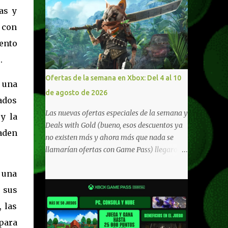
as y
 con
mento
.
Ofertas de la semana en Xbox: Del 4 al 10
 una
de agosto de 2026
ados
Las nuevas ofertas especiales de la semana y
y la
Deals with Gold (bueno, esos descuentos ya
ñaden
no existen más y ahora más que nada se
llamarían ofertas con Game Pass) llegaron a
Xbox Live (lo lamento, pero cuesta decirle
 una
Xbox Network). Para aquellos en Windows
10/11, varios de los juegos que están de
e sus
oferta también cuentan con soporte para
 las
Xbox Play Anywhere, lo que nos permite
 para
jugarlos y mantener un progreso