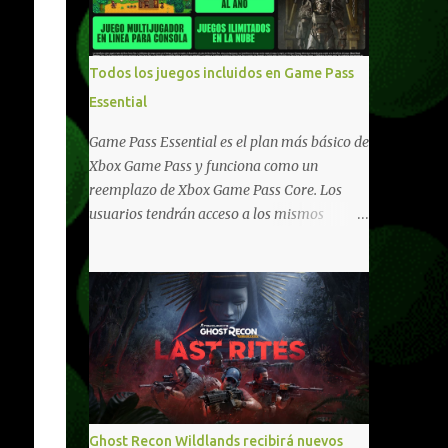
compartido en Windows PC y Xbox, y
tenemos un listado de juegos compatibles
por acá . ¿Aún necesitas una mano con las
Todos los juegos incluidos en Game Pass
compras? Tenemos un tutorial extenso o en
Essential
vídeo para que se quiten todas las dudas
generales de cómo hacer compras en Xbox .
Game Pass Essential es el plan más básico de
Podes consultar un listado más completo de
Xbox Game Pass y funciona como un
promociones desde xbox.com. El post puede
reemplazo de Xbox Game Pass Core. Los
tener actualizaciones regulares o cambios
usuarios tendrán acceso a los mismos
ante cualquier error. Ofertas - Argentina
beneficios de Game Pass Core que ya
Ofertas - Chile Ofertas - Colombia Ofertas
conocían, así como también otras ventajas
- México Ofertas - Estados Unidos Ofertas -
adicionales que fueron anunciados
España Todas las ofertas de Xbox One
recientemente. Essential incluirá como
también aplican a Xbox Series, a excepción
novedades una serie de ventajas para
de los jue...
diferentes juegos free to play que están en
Xbox y PC, que van desde skins, desbloqueo
de personajes, paquetes de armas hasta
emotes, monedas virtuales y más para
Ghost Recon Wildlands recibirá nuevos