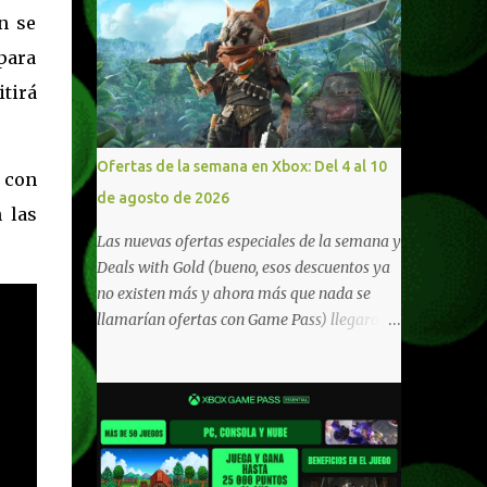
n se
para
itirá
Ofertas de la semana en Xbox: Del 4 al 10
d con
de agosto de 2026
 las
Las nuevas ofertas especiales de la semana y
Deals with Gold (bueno, esos descuentos ya
no existen más y ahora más que nada se
llamarían ofertas con Game Pass) llegaron a
Xbox Live (lo lamento, pero cuesta decirle
Xbox Network). Para aquellos en Windows
10/11, varios de los juegos que están de
oferta también cuentan con soporte para
Xbox Play Anywhere, lo que nos permite
jugarlos y mantener un progreso