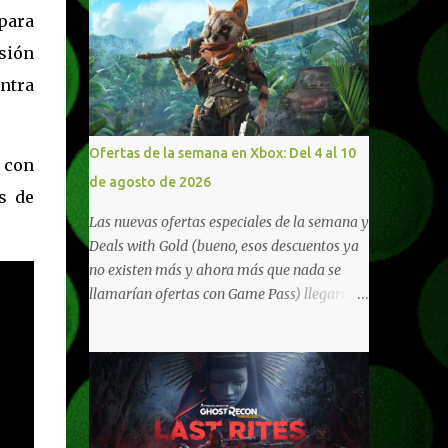
para
isión
ntra
Ofertas de la semana en Xbox: Del 4 al 10
 con
de agosto de 2026
s de
Las nuevas ofertas especiales de la semana y
Deals with Gold (bueno, esos descuentos ya
no existen más y ahora más que nada se
llamarían ofertas con Game Pass) llegaron a
Xbox Live (lo lamento, pero cuesta decirle
Xbox Network). Para aquellos en Windows
10/11, varios de los juegos que están de
oferta también cuentan con soporte para
Xbox Play Anywhere, lo que nos permite
jugarlos y mantener un progreso