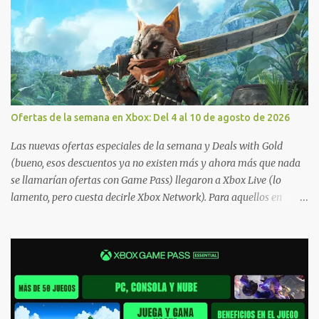
Ofertas de la semana en Xbox: Del 4 al 10 de agosto de 2026
Las nuevas ofertas especiales de la semana y Deals with Gold
(bueno, esos descuentos ya no existen más y ahora más que nada
se llamarían ofertas con Game Pass) llegaron a Xbox Live (lo
lamento, pero cuesta decirle Xbox Network). Para aquellos en
Windows 10/11, varios de los juegos que están de oferta también
cuentan con soporte para Xbox Play Anywhere, lo que nos permite
jugarlos y mantener un progreso compartido en Windows PC y
Xbox, y tenemos un listado de juegos compatibles por acá . ¿Aún
necesitas una mano con las compras? Tenemos un tutorial extenso
o en vídeo para que se quiten todas las dudas generales de cómo
hacer compras en Xbox . Podes consultar un listado más completo