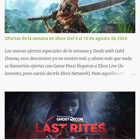
Ofertas de la semana en Xbox: Del 4 al 10 de agosto de 2026
Las nuevas ofertas especiales de la semana y Deals with Gold
(bueno, esos descuentos ya no existen más y ahora más que nada
se llamarían ofertas con Game Pass) llegaron a Xbox Live (lo
lamento, pero cuesta decirle Xbox Network). Para aquellos en
Windows 10/11, varios de los juegos que están de oferta también
cuentan con soporte para Xbox Play Anywhere, lo que nos permite
jugarlos y mantener un progreso compartido en Windows PC y
Xbox, y tenemos un listado de juegos compatibles por acá . ¿Aún
necesitas una mano con las compras? Tenemos un tutorial extenso
o en vídeo para que se quiten todas las dudas generales de cómo
hacer compras en Xbox . Podes consultar un listado más completo
de promociones desde xbox.com. El post puede tener