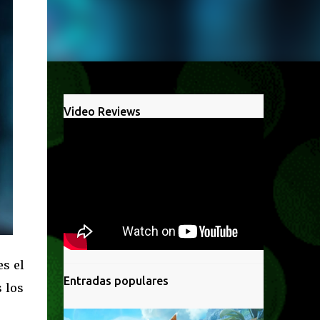
Video Reviews
s el
Entradas populares
 los