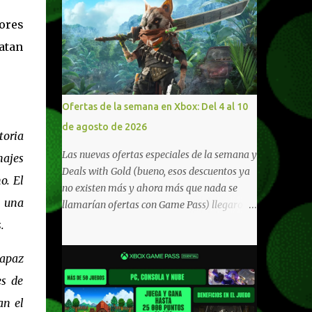
ores
atan
Ofertas de la semana en Xbox: Del 4 al 10
de agosto de 2026
toria
Las nuevas ofertas especiales de la semana y
najes
Deals with Gold (bueno, esos descuentos ya
o. El
no existen más y ahora más que nada se
n una
llamarían ofertas con Game Pass) llegaron a
Xbox Live (lo lamento, pero cuesta decirle
.
Xbox Network). Para aquellos en Windows
10/11, varios de los juegos que están de
capaz
oferta también cuentan con soporte para
es de
Xbox Play Anywhere, lo que nos permite
an el
jugarlos y mantener un progreso