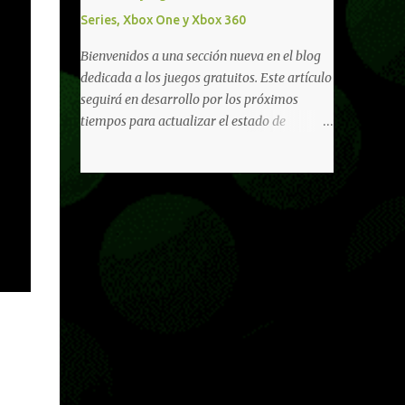
diferentes títulos. Todas estas ventajas se
Series, Xbox One y Xbox 360
pueden reclamar desde la sección de Game
Pass o en tu aplicación de Xbox yendo
Bienvenidos a una sección nueva en el blog
directamente a la pestaña de Game Pass.
dedicada a los juegos gratuitos. Este artículo
Essential también ahora sumará el acceso a
seguirá en desarrollo por los próximos
la Nube de Xbox, el cual nos permitite jugar
tiempos para actualizar el estado de
una pequeña porción de los juegos de la
disponibilidad de los juegos principalmente,
suscripción mediante xCloud y más de 600
así como mejorar todo mediante el feedback
juegos compatibles si es que los compramos
de nuestros lectores. Primero que nada
previamente (con más títulos en camino a
hemos remarcado los juegos gratuitos que
ser compatibles con la función Transmite tu
están limitados o en otras regiones. Dichos
Propios Juegos). Pueden leer más...
títulos ofrecen contenidos limitados o no se
encuentran en algunas regiones de América
Latina. Podremos ver una lista más
desarrollada, con vídeos o una descripción
de los juegos disponibles de forma gratuita
en Xbox Series, Xbox One y Xbox 360 a
continuación. LOS F2P DEJARON DE PEDIR
DE XBOX LIVE GOLD HACE TIEMPO Desde