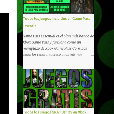
compartido en Windows PC y Xbox, y
tenemos un listado de juegos compatibles
por acá . ¿Aún necesitas una mano con las
Todos los juegos incluidos en Game Pass
compras? Tenemos un tutorial extenso o en
Essential
vídeo para que se quiten todas las dudas
generales de cómo hacer compras en Xbox .
Game Pass Essential es el plan más básico de
Podes consultar un listado más completo de
Xbox Game Pass y funciona como un
promociones desde xbox.com. El post puede
reemplazo de Xbox Game Pass Core. Los
tener actualizaciones regulares o cambios
usuarios tendrán acceso a los mismos
ante cualquier error. Ofertas - Argentina
beneficios de Game Pass Core que ya
Ofertas - Chile Ofertas - Colombia Ofertas
conocían, así como también otras ventajas
- México Ofertas - Estados Unidos Ofertas -
adicionales que fueron anunciados
España Todas las ofertas de Xbox One
recientemente. Essential incluirá como
también aplican a Xbox Series, a excepción
novedades una serie de ventajas para
de los jue...
diferentes juegos free to play que están en
Xbox y PC, que van desde skins, desbloqueo
de personajes, paquetes de armas hasta
emotes, monedas virtuales y más para
Todos los juegos GRATUITOS en Xbox