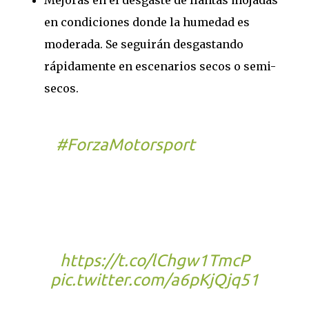
en condiciones donde la humedad es
moderada. Se seguirán desgastando
rápidamente en escenarios secos o semi-
secos.
La primera actualización de
#ForzaMotorsport
ya está
disponible en Xbox
Series X|S, Windows y Steam.
Reinicia el juego para tener
las mejoras y arreglos, aquí
los detalles:
https://t.co/lChgw1TmcP
pic.twitter.com/a6pKjQjq51