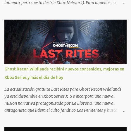
lamento, pero cuesta decirle Xbox Network). Para aquellos en
Windows 10/11, varios de los juegos que están de oferta también
cuentan con soporte para Xbox Play Anywhere, lo que nos permite
jugarlos y mantener un progreso compartido en Windows PC y
Xbox, y tenemos un listado de juegos compatibles por acá . ¿Aún
necesitas una mano con las compras? Tenemos un tutorial extenso
o en vídeo para que se quiten todas las dudas generales de cómo
hacer compras en Xbox . Podes consultar un listado más completo
de promociones desde xbox.com. El post puede tener
actualizaciones regulares o cambios ante cualquier error. Ofertas
Ghost Recon Wildlands recibirá nuevos contenidos, mejoras en
- Argentina Ofertas - Chile Ofertas - Colombia Ofertas - México
Xbox Series y más el día de hoy
Ofertas - Estados Unidos Ofertas - España Todas las ofertas de
Xbox One también aplican a Xbox Series, a excepción de los jue...
La actualización gratuita Last Rites para Ghost Recon Wildlands
ya está disponible en Xbox Series X|S e incorpora una nueva
misión narrativa protagonizada por La Llorona , una nueva
antagonista que lidera el culto fanático Los Penitentes y busca
vengarse de quienes le hicieron daño en Bolivia. La actualización
también marca el retorno del icónico enfrentamiento contra el