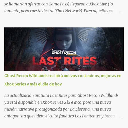
se llamarían ofertas con Game Pass) llegaron a Xbox Live (lo
lamento, pero cuesta decirle Xbox Network). Para aquellos en
Windows 10/11, varios de los juegos que están de oferta también
cuentan con soporte para Xbox Play Anywhere, lo que nos permite
jugarlos y mantener un progreso compartido en Windows PC y
Xbox, y tenemos un listado de juegos compatibles por acá . ¿Aún
necesitas una mano con las compras? Tenemos un tutorial extenso
o en vídeo para que se quiten todas las dudas generales de cómo
hacer compras en Xbox . Podes consultar un listado más completo
de promociones desde xbox.com. El post puede tener
actualizaciones regulares o cambios ante cualquier error. Ofertas
Ghost Recon Wildlands recibirá nuevos contenidos, mejoras en
- Argentina Ofertas - Chile Ofertas - Colombia Ofertas - México
Xbox Series y más el día de hoy
Ofertas - Estados Unidos Ofertas - España Todas las ofertas de
Xbox One también aplican a Xbox Series, a excepción de los jue...
La actualización gratuita Last Rites para Ghost Recon Wildlands
ya está disponible en Xbox Series X|S e incorpora una nueva
misión narrativa protagonizada por La Llorona , una nueva
antagonista que lidera el culto fanático Los Penitentes y busca
vengarse de quienes le hicieron daño en Bolivia. La actualización