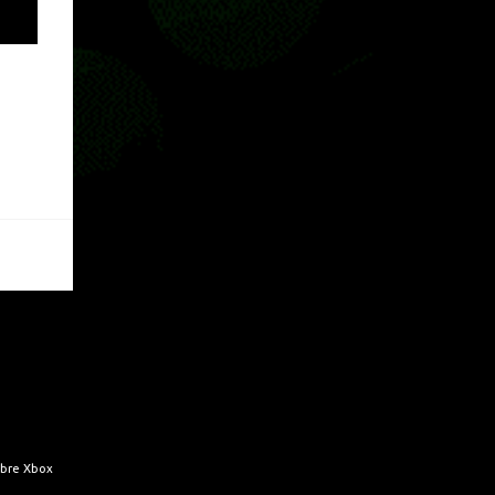
hace más de un año, juegos como Fortnite,
Apex Legends, Halo Infinite, entre muchos
otros dejaron de pedir cualquier tipo de
suscripción de pago para ser jugados desde
Xbox One o Xbox Series. JUEGOS
GRATUITOS EN XBOX SERIES Gracias a la
retrocompatibilidad podremos jugar todo lo
que y...
obre Xbox