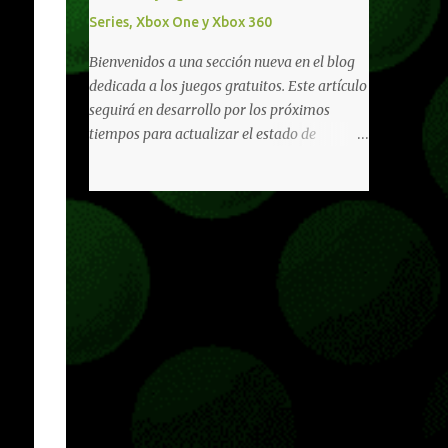
diferentes títulos. Todas estas ventajas se
Series, Xbox One y Xbox 360
pueden reclamar desde la sección de Game
Pass o en tu aplicación de Xbox yendo
Bienvenidos a una sección nueva en el blog
directamente a la pestaña de Game Pass.
dedicada a los juegos gratuitos. Este artículo
Essential también ahora sumará el acceso a
seguirá en desarrollo por los próximos
la Nube de Xbox, el cual nos permitite jugar
tiempos para actualizar el estado de
una pequeña porción de los juegos de la
disponibilidad de los juegos principalmente,
suscripción mediante xCloud y más de 600
así como mejorar todo mediante el feedback
juegos compatibles si es que los compramos
de nuestros lectores. Primero que nada
previamente (con más títulos en camino a
hemos remarcado los juegos gratuitos que
ser compatibles con la función Transmite tu
están limitados o en otras regiones. Dichos
Propios Juegos). Pueden leer más...
títulos ofrecen contenidos limitados o no se
encuentran en algunas regiones de América
Latina. Podremos ver una lista más
desarrollada, con vídeos o una descripción
de los juegos disponibles de forma gratuita
en Xbox Series, Xbox One y Xbox 360 a
continuación. LOS F2P DEJARON DE PEDIR
DE XBOX LIVE GOLD HACE TIEMPO Desde