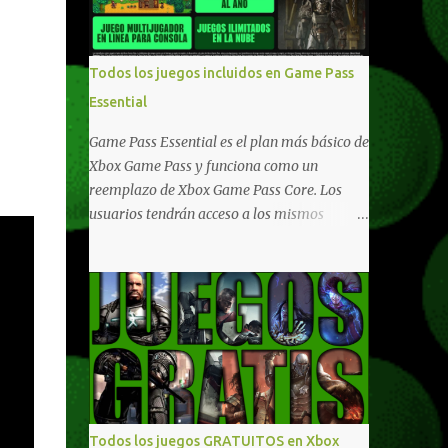
compartido en Windows PC y Xbox, y
tenemos un listado de juegos compatibles
por acá . ¿Aún necesitas una mano con las
Todos los juegos incluidos en Game Pass
compras? Tenemos un tutorial extenso o en
Essential
vídeo para que se quiten todas las dudas
generales de cómo hacer compras en Xbox .
Game Pass Essential es el plan más básico de
Podes consultar un listado más completo de
Xbox Game Pass y funciona como un
promociones desde xbox.com. El post puede
reemplazo de Xbox Game Pass Core. Los
tener actualizaciones regulares o cambios
usuarios tendrán acceso a los mismos
ante cualquier error. Ofertas - Argentina
beneficios de Game Pass Core que ya
Ofertas - Chile Ofertas - Colombia Ofertas
conocían, así como también otras ventajas
- México Ofertas - Estados Unidos Ofertas -
adicionales que fueron anunciados
España Todas las ofertas de Xbox One
recientemente. Essential incluirá como
también aplican a Xbox Series, a excepción
novedades una serie de ventajas para
de los jue...
diferentes juegos free to play que están en
Xbox y PC, que van desde skins, desbloqueo
de personajes, paquetes de armas hasta
emotes, monedas virtuales y más para
Todos los juegos GRATUITOS en Xbox