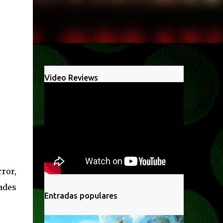
Video Reviews
rror,
ades
Entradas populares