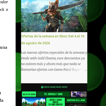
valor
ock o
Ofertas de la semana en Xbox: Del 4 al 10
de agosto de 2026
 una
Las nuevas ofertas especiales de la semana y
Deals with Gold (bueno, esos descuentos ya
no existen más y ahora más que nada se
llamarían ofertas con Game Pass) llegaron a
Xbox Live (lo lamento, pero cuesta decirle
Xbox Network). Para aquellos en Windows
10/11, varios de los juegos que están de
oferta también cuentan con soporte para
n
Xbox Play Anywhere, lo que nos permite
da
jugarlos y mantener un progreso