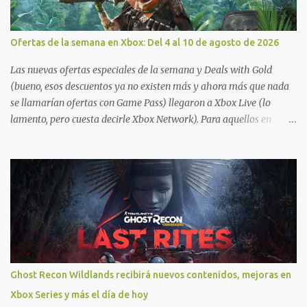
Ofertas de la semana en Xbox: Del 4 al 10 de agosto de 2026
Las nuevas ofertas especiales de la semana y Deals with Gold
(bueno, esos descuentos ya no existen más y ahora más que nada
se llamarían ofertas con Game Pass) llegaron a Xbox Live (lo
lamento, pero cuesta decirle Xbox Network). Para aquellos en
Windows 10/11, varios de los juegos que están de oferta también
cuentan con soporte para Xbox Play Anywhere, lo que nos permite
jugarlos y mantener un progreso compartido en Windows PC y
Xbox, y tenemos un listado de juegos compatibles por acá . ¿Aún
necesitas una mano con las compras? Tenemos un tutorial extenso
o en vídeo para que se quiten todas las dudas generales de cómo
hacer compras en Xbox . Podes consultar un listado más completo
de promociones desde xbox.com. El post puede tener
actualizaciones regulares o cambios ante cualquier error. Ofertas
Ghost Recon Wildlands recibirá nuevos contenidos, mejoras en
- Argentina Ofertas - Chile Ofertas - Colombia Ofertas - México
Xbox Series y más el día de hoy
Ofertas - Estados Unidos Ofertas - España Todas las ofertas de