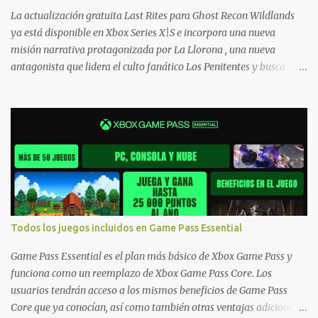
Xbox One también aplican a Xbox Series, a excepción de los jue...
La actualización gratuita Last Rites para Ghost Recon Wildlands
ya está disponible en Xbox Series X|S e incorpora una nueva
misión narrativa protagonizada por La Llorona , una nueva
antagonista que lidera el culto fanático Los Penitentes y busca
vengarse de quienes le hicieron daño en Bolivia. La actualización
también marca el retorno del icónico enfrentamiento contra el
Predator , uno de los desafíos más recordados por la comunidad,
junto con múltiples mejoras centradas en ampliar la libertad de
juego. Uno de los aspectos más importantes de Last Rites es la
gran cantidad de opciones de personalización incorporadas. Ahora
es posible ocultar más elementos de la interfaz, incluyendo las
trayectorias de lanzamiento de granadas y el resaltado de objetos
interactivos, además de desactivar automáticamente los sonidos
Todos los juegos incluidos en Game Pass Essential
asociados cuando la interfaz está oculta. También se añaden los
llamados "Parámetros Ghost" , que permiten activar la recarga
Game Pass Essential es el plan más básico de Xbox Game Pass y
táctica, limitar el número de armas ...
funciona como un reemplazo de Xbox Game Pass Core. Los
usuarios tendrán acceso a los mismos beneficios de Game Pass
Core que ya conocían, así como también otras ventajas adicionales