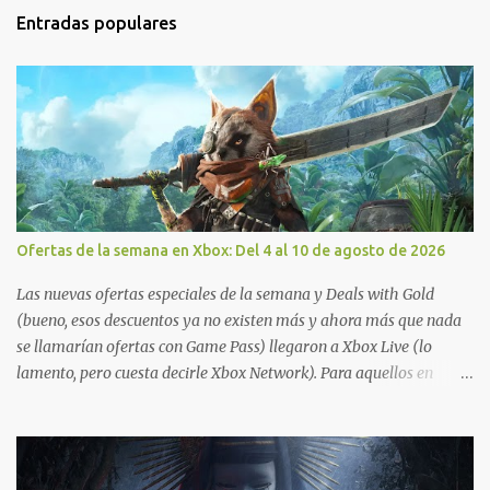
Entradas populares
Ofertas de la semana en Xbox: Del 4 al 10 de agosto de 2026
Las nuevas ofertas especiales de la semana y Deals with Gold
(bueno, esos descuentos ya no existen más y ahora más que nada
se llamarían ofertas con Game Pass) llegaron a Xbox Live (lo
lamento, pero cuesta decirle Xbox Network). Para aquellos en
Windows 10/11, varios de los juegos que están de oferta también
cuentan con soporte para Xbox Play Anywhere, lo que nos permite
jugarlos y mantener un progreso compartido en Windows PC y
Xbox, y tenemos un listado de juegos compatibles por acá . ¿Aún