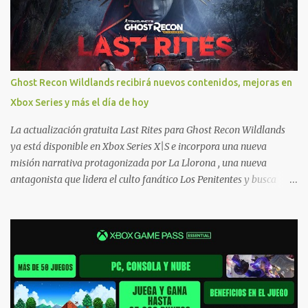
necesitas una mano con las compras? Tenemos un tutorial extenso
o en vídeo para que se quiten todas las dudas generales de cómo
hacer compras en Xbox . Podes consultar un listado más completo
de promociones desde xbox.com. El post puede tener
actualizaciones regulares o cambios ante cualquier error. Ofertas
Ghost Recon Wildlands recibirá nuevos contenidos, mejoras en
- Argentina Ofertas - Chile Ofertas - Colombia Ofertas - México
Xbox Series y más el día de hoy
Ofertas - Estados Unidos Ofertas - España Todas las ofertas de
Xbox One también aplican a Xbox Series, a excepción de los jue...
La actualización gratuita Last Rites para Ghost Recon Wildlands
ya está disponible en Xbox Series X|S e incorpora una nueva
misión narrativa protagonizada por La Llorona , una nueva
antagonista que lidera el culto fanático Los Penitentes y busca
vengarse de quienes le hicieron daño en Bolivia. La actualización
también marca el retorno del icónico enfrentamiento contra el
Predator , uno de los desafíos más recordados por la comunidad,
junto con múltiples mejoras centradas en ampliar la libertad de
juego. Uno de los aspectos más importantes de Last Rites es la
gran cantidad de opciones de personalización incorporadas. Ahora
es posible ocultar más elementos de la interfaz, incluyendo las