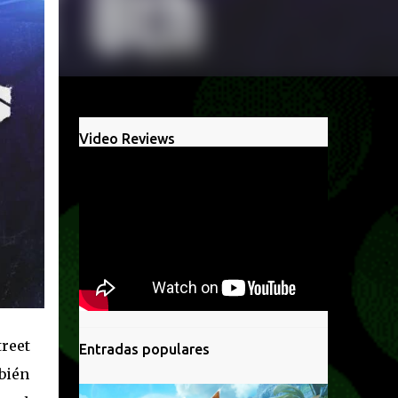
Video Reviews
reet
Entradas populares
bién