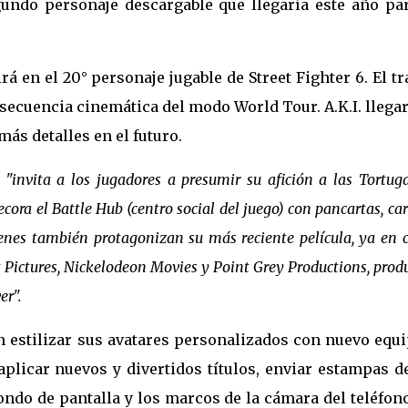
egundo personaje descargable que llegaría este año pa
á en el 20° personaje jugable de Street Fighter 6. El tr
secuencia cinemática del modo World Tour. A.K.I. llega
ás detalles en el futuro.
a
"invita a los jugadores a presumir su afición a las Tortug
ecora el Battle Hub (centro social del juego) con pancartas, car
ienes también protagonizan su más reciente película, ya en c
Pictures, Nickelodeon Movies y Point Grey Productions, prod
er".
n estilizar sus avatares personalizados con nuevo equ
aplicar nuevos y divertidos títulos, enviar estampas d
fondo de pantalla y los marcos de la cámara del teléfon