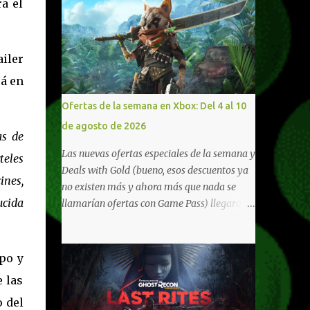
ra el
ailer
rá en
Ofertas de la semana en Xbox: Del 4 al 10
de agosto de 2026
as de
Las nuevas ofertas especiales de la semana y
teles
Deals with Gold (bueno, esos descuentos ya
ines,
no existen más y ahora más que nada se
ucida
llamarían ofertas con Game Pass) llegaron a
Xbox Live (lo lamento, pero cuesta decirle
Xbox Network). Para aquellos en Windows
10/11, varios de los juegos que están de
ipo y
oferta también cuentan con soporte para
e las
Xbox Play Anywhere, lo que nos permite
o del
jugarlos y mantener un progreso