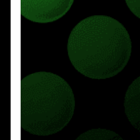
Pass o en tu aplicación de Xbox yendo
directamente a la pestaña de Game Pass.
Essential también ahora sumará el acceso a
la Nube de Xbox, el cual nos permitite jugar
una pequeña porción de los juegos de la
suscripción mediante xCloud y más de 600
juegos compatibles si es que los compramos
previamente (con más títulos en camino a
ser compatibles con la función Transmite tu
Propios Juegos). Pueden leer más...