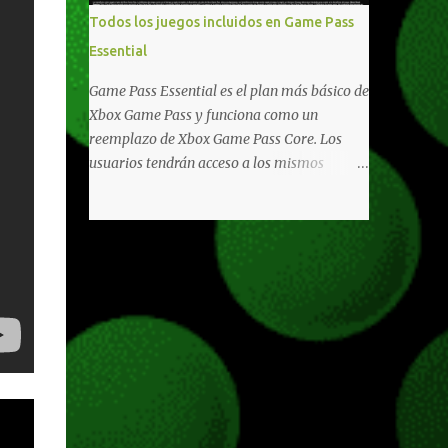
libertad de juego. Uno de los aspectos más
Todos los juegos incluidos en Game Pass
importantes de Last Rites es la gran
Essential
cantidad de opciones de personalización
incorporadas. Ahora es posible ocultar más
Game Pass Essential es el plan más básico de
elementos de la interfaz, incluyendo las
Xbox Game Pass y funciona como un
trayectorias de lanzamiento de granadas y
reemplazo de Xbox Game Pass Core. Los
el resaltado de objetos interactivos, además
usuarios tendrán acceso a los mismos
de desactivar automáticamente los sonidos
beneficios de Game Pass Core que ya
asociados cuando la interfaz está oculta.
conocían, así como también otras ventajas
También se añaden los llamados
adicionales que fueron anunciados
"Parámetros Ghost" , que permiten activar
recientemente. Essential incluirá como
la recarga táctica, limitar el número de
novedades una serie de ventajas para
armas ...
diferentes juegos free to play que están en
Xbox y PC, que van desde skins, desbloqueo
de personajes, paquetes de armas hasta
emotes, monedas virtuales y más para
diferentes títulos. Todas estas ventajas se
pueden reclamar desde la sección de Game