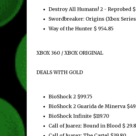
Destroy All Humans! 2 - Reprobed $
Swordbreaker: Origins (Xbox Series
Way of the Hunter $ 954.85
XBOX 360 / XBOX ORIGINAL
DEALS WITH GOLD
BioShock 2 $99.75
BioShock 2 Guarida de Minerva $49
BioShock Infinite $119.70
Call of Juarez: Bound in Blood $ 29.
Call of Juarez: The Cartel $39.80