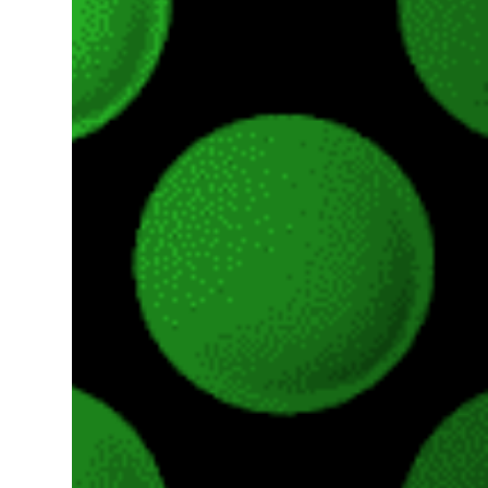
Pass o en tu aplicación de Xbox yendo
directamente a la pestaña de Game Pass.
Essential también ahora sumará el acceso a
la Nube de Xbox, el cual nos permitite jugar
una pequeña porción de los juegos de la
suscripción mediante xCloud y más de 600
juegos compatibles si es que los compramos
previamente (con más títulos en camino a
ser compatibles con la función Transmite tu
Propios Juegos). Pueden leer más...