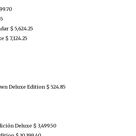
99.70
65
ar $ 5,624.25
 $ 7,124.25
wn Deluxe Edition $ 524.85
ición Deluxe $ 3,499.50
ition $ 10,199.40