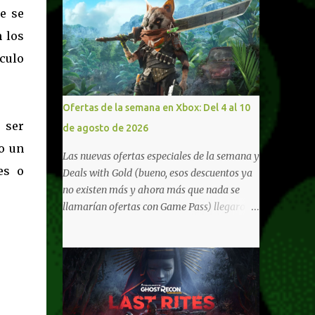
e se
n los
culo
Ofertas de la semana en Xbox: Del 4 al 10
 ser
de agosto de 2026
 o un
Las nuevas ofertas especiales de la semana y
es o
Deals with Gold (bueno, esos descuentos ya
no existen más y ahora más que nada se
llamarían ofertas con Game Pass) llegaron a
Xbox Live (lo lamento, pero cuesta decirle
Xbox Network). Para aquellos en Windows
10/11, varios de los juegos que están de
oferta también cuentan con soporte para
Xbox Play Anywhere, lo que nos permite
jugarlos y mantener un progreso