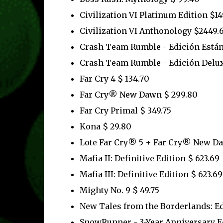
Civilization VI Platinum Edition $14
Civilization VI Anthonology $2449.
Crash Team Rumble - Edición Estánd
Crash Team Rumble - Edición Deluxe
Far Cry 4 $ 134.70
Far Cry® New Dawn $ 299.80
Far Cry Primal $ 349.75
Kona $ 29.80
Lote Far Cry® 5 + Far Cry® New Da
Mafia II: Definitive Edition $ 623.69
Mafia III: Definitive Edition $ 623.69
Mighty No. 9 $ 49.75
New Tales from the Borderlands: Ed
SnowRunner - 3-Year Anniversary Ed