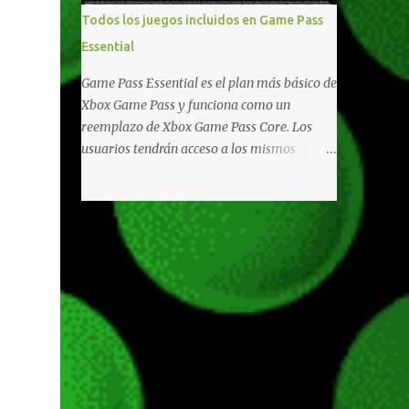
libertad de juego. Uno de los aspectos más
Todos los juegos incluidos en Game Pass
importantes de Last Rites es la gran
Essential
cantidad de opciones de personalización
incorporadas. Ahora es posible ocultar más
Game Pass Essential es el plan más básico de
elementos de la interfaz, incluyendo las
Xbox Game Pass y funciona como un
trayectorias de lanzamiento de granadas y
reemplazo de Xbox Game Pass Core. Los
el resaltado de objetos interactivos, además
usuarios tendrán acceso a los mismos
de desactivar automáticamente los sonidos
beneficios de Game Pass Core que ya
asociados cuando la interfaz está oculta.
conocían, así como también otras ventajas
También se añaden los llamados
adicionales que fueron anunciados
"Parámetros Ghost" , que permiten activar
recientemente. Essential incluirá como
la recarga táctica, limitar el número de
novedades una serie de ventajas para
armas ...
diferentes juegos free to play que están en
Xbox y PC, que van desde skins, desbloqueo
de personajes, paquetes de armas hasta
emotes, monedas virtuales y más para
diferentes títulos. Todas estas ventajas se
pueden reclamar desde la sección de Game