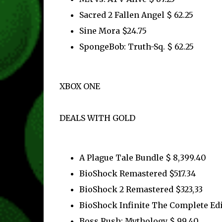
Sacred 2 Fallen Angel $ 62.25
Sine Mora $24.75
SpongeBob: Truth-Sq. $ 62.25
XBOX ONE
DEALS WITH GOLD
A Plague Tale Bundle $ 8,399.40
BioShock Remastered $517.34
BioShock 2 Remastered $323,33
BioShock Infinite The Complete Edi
Boss Rush: Mythology $ 99.40