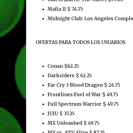
Mafia II $ 74.75
Midnight Club: Los Angeles Complet
OFERTAS PARA TODOS LOS USUARIOS
Conan $62.25
Darksiders $ 62.25
Far Cry 3 Blood Dragon $ 24.75
Frontlines:Fuel of War $ 49.75
Full Spectrum Warrior $ 49.75
JUJU $ 37.25
MX Unleashed $ 49.75
MX vs. ATV Alive $ 87.25