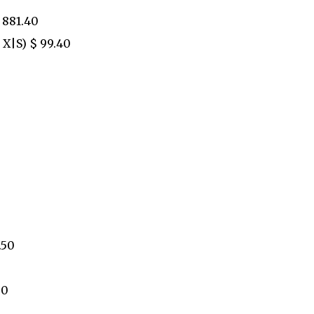
 881.40
 X|S) $ 99.40
.50
80