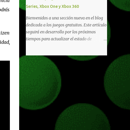
encia
diferentes títulos. Todas estas ventajas se
Series, Xbox One y Xbox 360
pueden reclamar desde la sección de Game
odrás
Pass o en tu aplicación de Xbox yendo
Bienvenidos a una sección nueva en el blog
directamente a la pestaña de Game Pass.
dedicada a los juegos gratuitos. Este artículo
Essential también ahora sumará el acceso a
seguirá en desarrollo por los próximos
tizen
la Nube de Xbox, el cual nos permitite jugar
tiempos para actualizar el estado de
idad,
una pequeña porción de los juegos de la
disponibilidad de los juegos principalmente,
suscripción mediante xCloud y más de 600
así como mejorar todo mediante el feedback
juegos compatibles si es que los compramos
de nuestros lectores. Primero que nada
previamente (con más títulos en camino a
hemos remarcado los juegos gratuitos que
ser compatibles con la función Transmite tu
están limitados o en otras regiones. Dichos
Propios Juegos). Pueden leer más...
títulos ofrecen contenidos limitados o no se
encuentran en algunas regiones de América
Latina. Podremos ver una lista más
desarrollada, con vídeos o una descripción
de los juegos disponibles de forma gratuita
en Xbox Series, Xbox One y Xbox 360 a
continuación. LOS F2P DEJARON DE PEDIR
DE XBOX LIVE GOLD HACE TIEMPO Desde