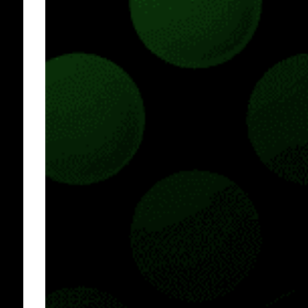
hace más de un año, juegos como Fortnite,
Apex Legends, Halo Infinite, entre muchos
otros dejaron de pedir cualquier tipo de
suscripción de pago para ser jugados desde
Xbox One o Xbox Series. JUEGOS
GRATUITOS EN XBOX SERIES Gracias a la
retrocompatibilidad podremos jugar todo lo
que y...