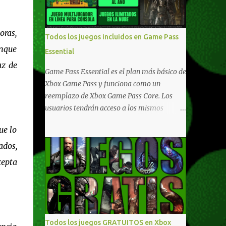
compartido en Windows PC y Xbox, y
tenemos un listado de juegos compatibles
por acá . ¿Aún necesitas una mano con las
oras,
Todos los juegos incluidos en Game Pass
compras? Tenemos un tutorial extenso o en
unque
Essential
vídeo para que se quiten todas las dudas
az de
generales de cómo hacer compras en Xbox .
Game Pass Essential es el plan más básico de
Podes consultar un listado más completo de
Xbox Game Pass y funciona como un
promociones desde xbox.com. El post puede
reemplazo de Xbox Game Pass Core. Los
tener actualizaciones regulares o cambios
usuarios tendrán acceso a los mismos
ante cualquier error. Ofertas - Argentina
beneficios de Game Pass Core que ya
Ofertas - Chile Ofertas - Colombia Ofertas
ue lo
conocían, así como también otras ventajas
- México Ofertas - Estados Unidos Ofertas -
adicionales que fueron anunciados
ados,
España Todas las ofertas de Xbox One
recientemente. Essential incluirá como
cepta
también aplican a Xbox Series, a excepción
novedades una serie de ventajas para
de los jue...
diferentes juegos free to play que están en
Xbox y PC, que van desde skins, desbloqueo
de personajes, paquetes de armas hasta
emotes, monedas virtuales y más para
Todos los juegos GRATUITOS en Xbox