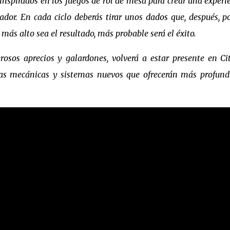
 inspirados en los juegos de rol de mesa para crear una experi
dor. En cada ciclo deberás tirar unos dados que, después, p
ás alto sea el resultado, más probable será el éxito.
sos aprecios y galardones, volverá a estar presente en Ci
ras mecánicas y sistemas nuevos que ofrecerán más profund