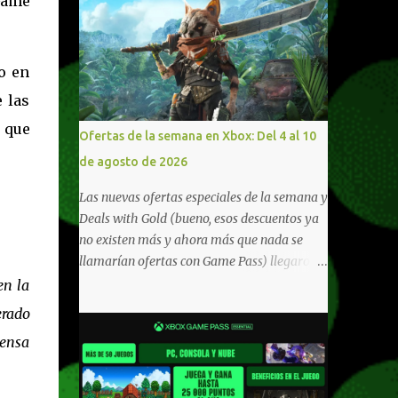
Game
po en
 las
n que
Ofertas de la semana en Xbox: Del 4 al 10
de agosto de 2026
Las nuevas ofertas especiales de la semana y
Deals with Gold (bueno, esos descuentos ya
no existen más y ahora más que nada se
llamarían ofertas con Game Pass) llegaron a
Xbox Live (lo lamento, pero cuesta decirle
en la
Xbox Network). Para aquellos en Windows
erado
10/11, varios de los juegos que están de
pensa
oferta también cuentan con soporte para
Xbox Play Anywhere, lo que nos permite
jugarlos y mantener un progreso