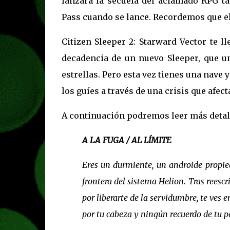
lanzará la secuela del aclamado RPG 
Pass cuando se lance. Recordemos que el
Citizen Sleeper 2: Starward Vector te l
decadencia de un nuevo Sleeper, que un
estrellas. Pero esta vez tienes una nave 
los guíes a través de una crisis que afect
A continuación podremos leer más detall
A LA FUGA / AL LÍMITE
Eres un durmiente, un androide propie
frontera del sistema Helion. Tras reescr
por liberarte de la servidumbre, te ves
por tu cabeza y ningún recuerdo de tu p