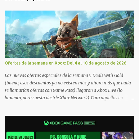
Ofertas de la semana en Xbox: Del 4 al 10 de agosto de 2026
Las nuevas ofertas especiales de la semana y Deals with Gold
(bueno, esos descuentos ya no existen más y ahora más que nada
se llamarían ofertas con Game Pass) llegaron a Xbox Live (lo
lamento, pero cuesta decirle Xbox Network). Para aquellos en
Windows 10/11, varios de los juegos que están de oferta también
cuentan con soporte para Xbox Play Anywhere, lo que nos permite
jugarlos y mantener un progreso compartido en Windows PC y
Xbox, y tenemos un listado de juegos compatibles por acá . ¿Aún
necesitas una mano con las compras? Tenemos un tutorial extenso