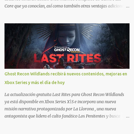
Core que ya conocían, así como también otras ventajas adicionales
que fueron anunciados recientemente. Essential incluirá como
novedades una serie de ventajas para diferentes juegos free to play
que están en Xbox y PC, que van desde skins, desbloqueo de
personajes, paquetes de armas hasta emotes, monedas virtuales y
más para diferentes títulos. Todas estas ventajas se pueden
reclamar desde la sección de Game Pass o en tu aplicación de Xbox
yendo directamente a la pestaña de Game Pass. Essential también
ahora sumará el acceso a la Nube de Xbox, el cual nos permitite
jugar una pequeña porción de los juegos de la suscripción
Ghost Recon Wildlands recibirá nuevos contenidos, mejoras en
mediante xCloud y más de 600 juegos compatibles si es que los
Xbox Series y más el día de hoy
compramos previamente (con más títulos en camino a ser
compatibles con la función Transmite tu Propios Juegos). Pueden
La actualización gratuita Last Rites para Ghost Recon Wildlands
leer más...
ya está disponible en Xbox Series X|S e incorpora una nueva
misión narrativa protagonizada por La Llorona , una nueva
antagonista que lidera el culto fanático Los Penitentes y busca
vengarse de quienes le hicieron daño en Bolivia. La actualización
también marca el retorno del icónico enfrentamiento contra el