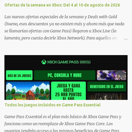
Ofertas de la semana en Xbox: Del 4 al 10 de agosto de 2026
Las nuevas ofertas especiales de la semana y Deals with Gold
(bueno, esos descuentos ya no existen más y ahora más que nada
se llamarían ofertas con Game Pass) llegaron a Xbox Live (lo
lamento, pero cuesta decirle Xbox Network). Para aquellos en
Windows 10/11, varios de los juegos que están de oferta también
cuentan con soporte para Xbox Play Anywhere, lo que nos permite
jugarlos y mantener un progreso compartido en Windows PC y
Xbox, y tenemos un listado de juegos compatibles por acá . ¿Aún
necesitas una mano con las compras? Tenemos un tutorial extenso
o en vídeo para que se quiten todas las dudas generales de cómo
hacer compras en Xbox . Podes consultar un listado más completo
de promociones desde xbox.com. El post puede tener
actualizaciones regulares o cambios ante cualquier error. Ofertas
Todos los juegos incluidos en Game Pass Essential
- Argentina Ofertas - Chile Ofertas - Colombia Ofertas - México
Ofertas - Estados Unidos Ofertas - España Todas las ofertas de
Game Pass Essential es el plan más básico de Xbox Game Pass y
Xbox One también aplican a Xbox Series, a excepción de los jue...
funciona como un reemplazo de Xbox Game Pass Core. Los
usuarios tendrán acceso a los mismos beneficios de Game Pass