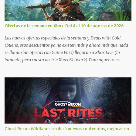
Ofertas de la semana en Xbox: Del 4 al 10 de agosto de 2026
Las nuevas ofertas especiales de la semana y Deals with Gold
(bueno, esos descuentos ya no existen más y ahora más que nada
se llamarían ofertas con Game Pass) llegaron a Xbox Live (lo
lamento, pero cuesta decirle Xbox Network). Para aquellos en
Windows 10/11, varios de los juegos que están de oferta también
cuentan con soporte para Xbox Play Anywhere, lo que nos permite
jugarlos y mantener un progreso compartido en Windows PC y
Xbox, y tenemos un listado de juegos compatibles por acá . ¿Aún
necesitas una mano con las compras? Tenemos un tutorial extenso
o en vídeo para que se quiten todas las dudas generales de cómo
hacer compras en Xbox . Podes consultar un listado más completo
de promociones desde xbox.com. El post puede tener
actualizaciones regulares o cambios ante cualquier error. Ofertas
Ghost Recon Wildlands recibirá nuevos contenidos, mejoras en
- Argentina Ofertas - Chile Ofertas - Colombia Ofertas - México