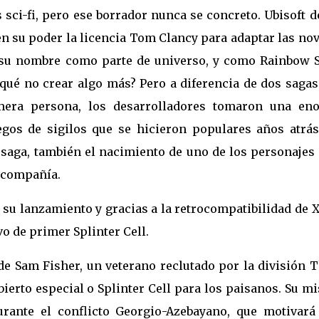
ci-fi, pero ese borrador nunca se concreto. Ubisoft d
en su poder la licencia Tom Clancy para adaptar las no
 su nombre como parte de universo, y como Rainbow S
 qué no crear algo más? Pero a diferencia de dos sagas
imera persona, los desarrolladores tomaron una en
egos de sigilos que se hicieron populares años atrás
 saga, también el nacimiento de uno de los personajes
 compañía.
 su lanzamiento y gracias a la retrocompatibilidad de 
vo de primer Splinter Cell.
de Sam Fisher, un veterano reclutado por la división 
erto especial o Splinter Cell para los paisanos. Su m
urante el conflicto Georgio-Azebayano, que motivará