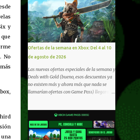
esde
velas
ix y
 que
orme
Ofertas de la semana en Xbox: Del 4 al 10
. No
de agosto de 2026
 más
Las nuevas ofertas especiales de la semana y
Deals with Gold (bueno, esos descuentos ya
no existen más y ahora más que nada se
Xbox,
llamarían ofertas con Game Pass) llegaron a
Xbox Live (lo lamento, pero cuesta decirle
Xbox Network). Para aquellos en Windows
10/11, varios de los juegos que están de
Third
oferta también cuentan con soporte para
isión
Xbox Play Anywhere, lo que nos permite
 una
jugarlos y mantener un progreso