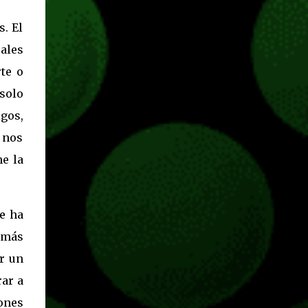
s. El
eales
te o
 solo
igos,
e nos
ne la
re ha
 más
ar un
rar a
ones