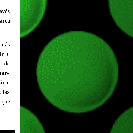
incorporadas. Ahora es posible ocultar más
elementos de la interfaz, incluyendo las
ravés
trayectorias de lanzamiento de granadas y
arca
el resaltado de objetos interactivos, además
de desactivar automáticamente los sonidos
asociados cuando la interfaz está oculta.
También se añaden los llamados
 más
"Parámetros Ghost" , que permiten activar
ir tu
la recarga táctica, limitar el número de
s de
armas ...
entre
ión o
a las
s que