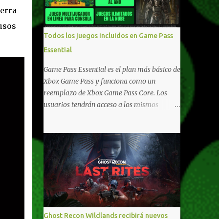
compartido en Windows PC y Xbox, y
erra
tenemos un listado de juegos compatibles
usos
por acá . ¿Aún necesitas una mano con las
Todos los juegos incluidos en Game Pass
compras? Tenemos un tutorial extenso o en
Essential
vídeo para que se quiten todas las dudas
generales de cómo hacer compras en Xbox .
Game Pass Essential es el plan más básico de
Podes consultar un listado más completo de
Xbox Game Pass y funciona como un
promociones desde xbox.com. El post puede
reemplazo de Xbox Game Pass Core. Los
tener actualizaciones regulares o cambios
usuarios tendrán acceso a los mismos
ante cualquier error. Ofertas - Argentina
beneficios de Game Pass Core que ya
Ofertas - Chile Ofertas - Colombia Ofertas
conocían, así como también otras ventajas
- México Ofertas - Estados Unidos Ofertas -
adicionales que fueron anunciados
España Todas las ofertas de Xbox One
recientemente. Essential incluirá como
también aplican a Xbox Series, a excepción
novedades una serie de ventajas para
de los jue...
diferentes juegos free to play que están en
Xbox y PC, que van desde skins, desbloqueo
de personajes, paquetes de armas hasta
emotes, monedas virtuales y más para
Ghost Recon Wildlands recibirá nuevos