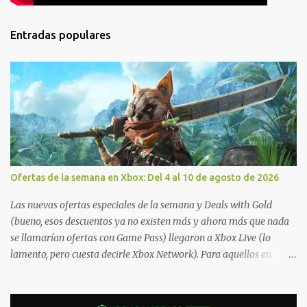
Entradas populares
Ofertas de la semana en Xbox: Del 4 al 10 de agosto de 2026
Las nuevas ofertas especiales de la semana y Deals with Gold
(bueno, esos descuentos ya no existen más y ahora más que nada
se llamarían ofertas con Game Pass) llegaron a Xbox Live (lo
lamento, pero cuesta decirle Xbox Network). Para aquellos en
Windows 10/11, varios de los juegos que están de oferta también
cuentan con soporte para Xbox Play Anywhere, lo que nos permite
jugarlos y mantener un progreso compartido en Windows PC y