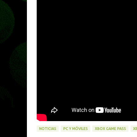
NOTICIAS
PC Y MÓVILES
XBOX GAME PASS
X