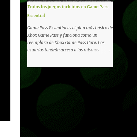
libertad de juego. Uno de los aspectos más
Todos los juegos incluidos en Game Pass
importantes de Last Rites es la gran
Essential
cantidad de opciones de personalización
incorporadas. Ahora es posible ocultar más
Game Pass Essential es el plan más básico de
elementos de la interfaz, incluyendo las
Xbox Game Pass y funciona como un
trayectorias de lanzamiento de granadas y
reemplazo de Xbox Game Pass Core. Los
el resaltado de objetos interactivos, además
usuarios tendrán acceso a los mismos
de desactivar automáticamente los sonidos
beneficios de Game Pass Core que ya
asociados cuando la interfaz está oculta.
conocían, así como también otras ventajas
También se añaden los llamados
adicionales que fueron anunciados
"Parámetros Ghost" , que permiten activar
recientemente. Essential incluirá como
la recarga táctica, limitar el número de
novedades una serie de ventajas para
armas ...
diferentes juegos free to play que están en
Xbox y PC, que van desde skins, desbloqueo
de personajes, paquetes de armas hasta
emotes, monedas virtuales y más para
diferentes títulos. Todas estas ventajas se
pueden reclamar desde la sección de Game