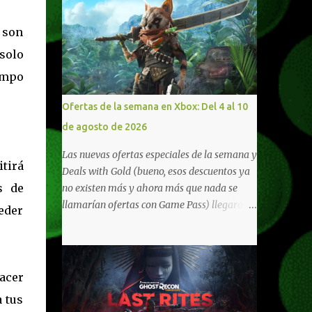
 son
solo
empo
Ofertas de la semana en Xbox: Del 4 al 10
de agosto de 2026
Las nuevas ofertas especiales de la semana y
itirá
Deals with Gold (bueno, esos descuentos ya
s de
no existen más y ahora más que nada se
llamarían ofertas con Game Pass) llegaron a
eder
Xbox Live (lo lamento, pero cuesta decirle
Xbox Network). Para aquellos en Windows
10/11, varios de los juegos que están de
oferta también cuentan con soporte para
hacer
Xbox Play Anywhere, lo que nos permite
a tus
jugarlos y mantener un progreso