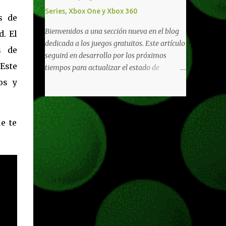
diferentes títulos. Todas estas ventajas se
Series, Xbox One y Xbox 360
pueden reclamar desde la sección de Game
s de
Pass o en tu aplicación de Xbox yendo
Bienvenidos a una sección nueva en el blog
. El
directamente a la pestaña de Game Pass.
dedicada a los juegos gratuitos. Este artículo
s de
Essential también ahora sumará el acceso a
seguirá en desarrollo por los próximos
la Nube de Xbox, el cual nos permitite jugar
Este
tiempos para actualizar el estado de
una pequeña porción de los juegos de la
disponibilidad de los juegos principalmente,
os y
suscripción mediante xCloud y más de 600
así como mejorar todo mediante el feedback
juegos compatibles si es que los compramos
de nuestros lectores. Primero que nada
previamente (con más títulos en camino a
hemos remarcado los juegos gratuitos que
e te
ser compatibles con la función Transmite tu
están limitados o en otras regiones. Dichos
Propios Juegos). Pueden leer más...
títulos ofrecen contenidos limitados o no se
encuentran en algunas regiones de América
Latina. Podremos ver una lista más
desarrollada, con vídeos o una descripción
de los juegos disponibles de forma gratuita
en Xbox Series, Xbox One y Xbox 360 a
continuación. LOS F2P DEJARON DE PEDIR
DE XBOX LIVE GOLD HACE TIEMPO Desde