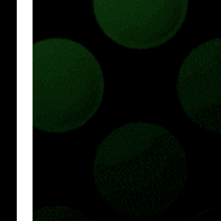
hace más de un año, juegos como Fortnite,
Apex Legends, Halo Infinite, entre muchos
otros dejaron de pedir cualquier tipo de
suscripción de pago para ser jugados desde
Xbox One o Xbox Series. JUEGOS
GRATUITOS EN XBOX SERIES Gracias a la
retrocompatibilidad podremos jugar todo lo
que y...