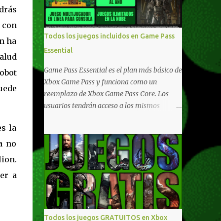
compartido en Windows PC y Xbox, y
drás
tenemos un listado de juegos compatibles
 con
por acá . ¿Aún necesitas una mano con las
Todos los juegos incluidos en Game Pass
én ha
compras? Tenemos un tutorial extenso o en
Essential
vídeo para que se quiten todas las dudas
alud
generales de cómo hacer compras en Xbox .
Game Pass Essential es el plan más básico de
obot
Podes consultar un listado más completo de
Xbox Game Pass y funciona como un
uede
promociones desde xbox.com. El post puede
reemplazo de Xbox Game Pass Core. Los
tener actualizaciones regulares o cambios
usuarios tendrán acceso a los mismos
ante cualquier error. Ofertas - Argentina
beneficios de Game Pass Core que ya
Ofertas - Chile Ofertas - Colombia Ofertas
s la
conocían, así como también otras ventajas
- México Ofertas - Estados Unidos Ofertas -
adicionales que fueron anunciados
a no
España Todas las ofertas de Xbox One
recientemente. Essential incluirá como
ion.
también aplican a Xbox Series, a excepción
novedades una serie de ventajas para
de los jue...
er a
diferentes juegos free to play que están en
Xbox y PC, que van desde skins, desbloqueo
de personajes, paquetes de armas hasta
emotes, monedas virtuales y más para
Todos los juegos GRATUITOS en Xbox