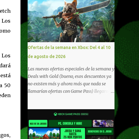
retch
 Los
como
Ofertas de la semana en Xbox: Del 4 al 10
 Los
de agosto de 2026
dará
Las nuevas ofertas especiales de la semana y
está
Deals with Gold (bueno, esos descuentos ya
no existen más y ahora más que nada se
a 50
llamarían ofertas con Game Pass) llegaron a
eden
Xbox Live (lo lamento, pero cuesta decirle
Xbox Network). Para aquellos en Windows
10/11, varios de los juegos que están de
oferta también cuentan con soporte para
Xbox Play Anywhere, lo que nos permite
gos,
jugarlos y mantener un progreso