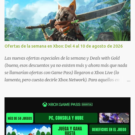
Ofertas de la semana en Xbox: Del 4 al 10 de agosto de 2026
Las nuevas ofertas especiales de la semana y Deals with Gold
(bueno, esos descuentos ya no existen más y ahora más que nada
se llamarían ofertas con Game Pass) llegaron a Xbox Live (lo
lamento, pero cuesta decirle Xbox Network). Para aquellos en
Windows 10/11, varios de los juegos que están de oferta también
cuentan con soporte para Xbox Play Anywhere, lo que nos permite
jugarlos y mantener un progreso compartido en Windows PC y
Xbox, y tenemos un listado de juegos compatibles por acá . ¿Aún
necesitas una mano con las compras? Tenemos un tutorial extenso
o en vídeo para que se quiten todas las dudas generales de cómo
hacer compras en Xbox . Podes consultar un listado más completo