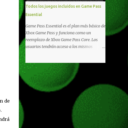
libertad de juego. Uno de los aspectos más
Todos los juegos incluidos en Game Pass
importantes de Last Rites es la gran
dor
Essential
cantidad de opciones de personalización
 tu
incorporadas. Ahora es posible ocultar más
Game Pass Essential es el plan más básico de
elementos de la interfaz, incluyendo las
Xbox Game Pass y funciona como un
trayectorias de lanzamiento de granadas y
reemplazo de Xbox Game Pass Core. Los
el resaltado de objetos interactivos, además
rio
usuarios tendrán acceso a los mismos
de desactivar automáticamente los sonidos
 el
beneficios de Game Pass Core que ya
asociados cuando la interfaz está oculta.
conocían, así como también otras ventajas
evo
También se añaden los llamados
adicionales que fueron anunciados
"Parámetros Ghost" , que permiten activar
recientemente. Essential incluirá como
la recarga táctica, limitar el número de
novedades una serie de ventajas para
armas ...
diferentes juegos free to play que están en
Xbox y PC, que van desde skins, desbloqueo
n de
de personajes, paquetes de armas hasta
emotes, monedas virtuales y más para
.
diferentes títulos. Todas estas ventajas se
endrá
pueden reclamar desde la sección de Game