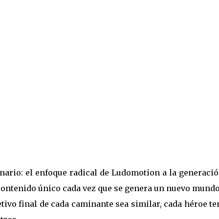
 la misión de destruir el báculo de Yen
 un mismo mundo. Pero si mueres durante
mbién morirá contigo. Para siempre.
epararte bien y aprende todo lo necesa
sa parte de tu aventura final.Si fallas,
única solución posible es crear un nu
ria y comenzar de nuevo la misión.
ario: el enfoque radical de Ludomotion a la generació
contenido único cada vez que se genera un nuevo mundo
etivo final de cada caminante sea similar, cada héroe t