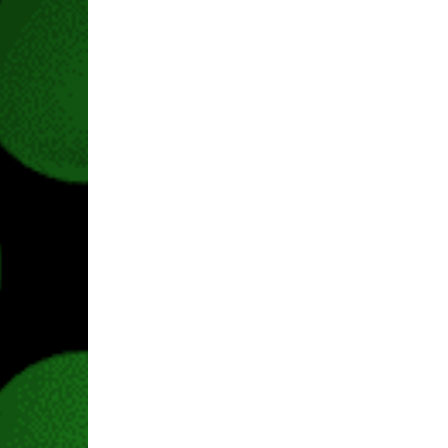
y objetos históricos.
Cuando mueras…
El juego es exigente y m
mala decisión, que decidas
o que te olvides de lleva
Sea lo que sea, cuando tu
de autoguardado ni carga 
Lo que sí puedes hacer
personaje en el mismo m
personaje presenciará e
anterior. Puedes dejar ob
caminante los coja y los u