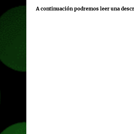
A continuación podremos leer una descri
RPG de estilo roguelite 
Unexplored 2 crea un ri
que descubrir. Le da u
permanente: puede que 
continuar. Se trata de un
tareas repetitivas, puntos 
se centra en tus eleccione
acontecimientos.
Eres el caminante elegido,
Yendor (Staff of Yendor) y
Durante el camino, descub
mágicas y explorarás ruin