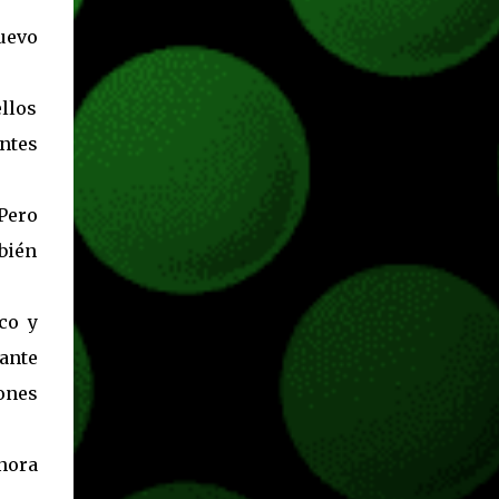
Pass o en tu aplicación de Xbox yendo
directamente a la pestaña de Game Pass.
uevo
Essential también ahora sumará el acceso a
la Nube de Xbox, el cual nos permitite jugar
ellos
una pequeña porción de los juegos de la
suscripción mediante xCloud y más de 600
ntes
juegos compatibles si es que los compramos
previamente (con más títulos en camino a
Pero
ser compatibles con la función Transmite tu
Propios Juegos). Pueden leer más...
bién
co y
ante
iones
nora