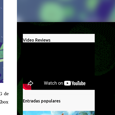
Video Reviews
G de
Entradas populares
 Xbox