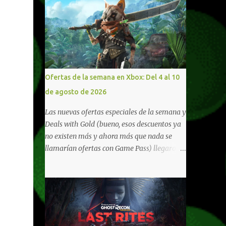
rás
Ofertas de la semana en Xbox: Del 4 al 10
rte
de agosto de 2026
ede
sin
Las nuevas ofertas especiales de la semana y
oria
Deals with Gold (bueno, esos descuentos ya
 los
no existen más y ahora más que nada se
llamarían ofertas con Game Pass) llegaron a
Xbox Live (lo lamento, pero cuesta decirle
Xbox Network). Para aquellos en Windows
o de
10/11, varios de los juegos que están de
ndo.
oferta también cuentan con soporte para
ras
Xbox Play Anywhere, lo que nos permite
rias
jugarlos y mantener un progreso