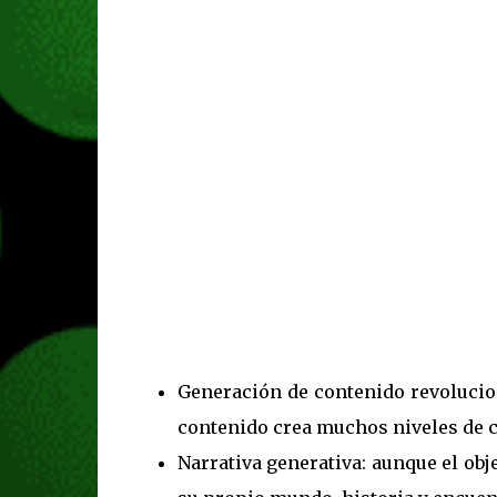
El mundo llega a su fin
Puedes intentar completar
con varios caminantes en
misión final, tu mundo ta
Así que asegúrate de pr
sobre la última y peligro
mundo desaparecerá. La 
mundo con su propia histo
Características principales
Generación de contenido revolucion
contenido crea muchos niveles de 
Narrativa generativa: aunque el obj