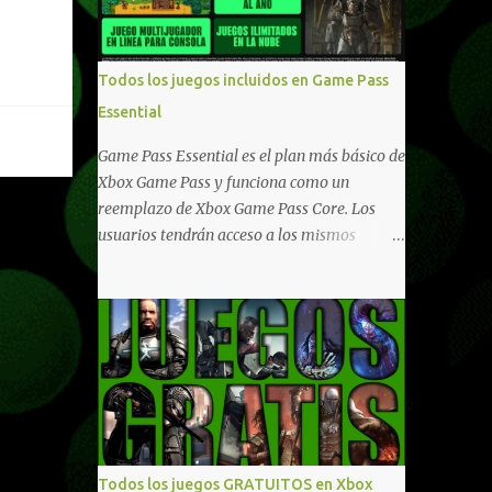
compartido en Windows PC y Xbox, y
tenemos un listado de juegos compatibles
por acá . ¿Aún necesitas una mano con las
Todos los juegos incluidos en Game Pass
compras? Tenemos un tutorial extenso o en
Essential
vídeo para que se quiten todas las dudas
generales de cómo hacer compras en Xbox .
Game Pass Essential es el plan más básico de
Podes consultar un listado más completo de
Xbox Game Pass y funciona como un
promociones desde xbox.com. El post puede
reemplazo de Xbox Game Pass Core. Los
tener actualizaciones regulares o cambios
usuarios tendrán acceso a los mismos
ante cualquier error. Ofertas - Argentina
beneficios de Game Pass Core que ya
Ofertas - Chile Ofertas - Colombia Ofertas
conocían, así como también otras ventajas
- México Ofertas - Estados Unidos Ofertas -
adicionales que fueron anunciados
España Todas las ofertas de Xbox One
recientemente. Essential incluirá como
también aplican a Xbox Series, a excepción
novedades una serie de ventajas para
de los jue...
diferentes juegos free to play que están en
Xbox y PC, que van desde skins, desbloqueo
de personajes, paquetes de armas hasta
emotes, monedas virtuales y más para
Todos los juegos GRATUITOS en Xbox