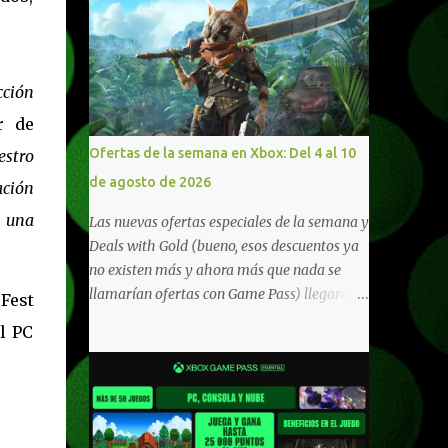
cción
r de
Ofertas de la semana en Xbox: Del 4 al 10
estro
de agosto de 2026
ación
e una
Las nuevas ofertas especiales de la semana y
Deals with Gold (bueno, esos descuentos ya
no existen más y ahora más que nada se
llamarían ofertas con Game Pass) llegaron a
Fest
Xbox Live (lo lamento, pero cuesta decirle
l PC
Xbox Network). Para aquellos en Windows
10/11, varios de los juegos que están de
oferta también cuentan con soporte para
Xbox Play Anywhere, lo que nos permite
jugarlos y mantener un progreso