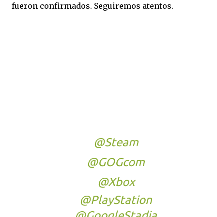
fueron confirmados. Seguiremos atentos.
The zombie outbreak
spreads!...
THE HOUSE OF THE DEAD:
Remake will release on
additional platforms on April
28th!
⚫
@Steam
🟣
@GOGcom
🟢
@Xbox
🔵
@PlayStation
🟠
@GoogleStadia