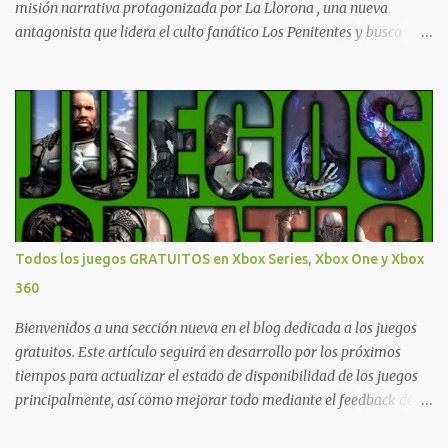
misión narrativa protagonizada por La Llorona , una nueva
antagonista que lidera el culto fanático Los Penitentes y busca
vengarse de quienes le hicieron daño en Bolivia. La actualización
también marca el retorno del icónico enfrentamiento contra el
Predator , uno de los desafíos más recordados por la comunidad,
junto con múltiples mejoras centradas en ampliar la libertad de
juego. Uno de los aspectos más importantes de Last Rites es la
gran cantidad de opciones de personalización incorporadas. Ahora
es posible ocultar más elementos de la interfaz, incluyendo las
trayectorias de lanzamiento de granadas y el resaltado de objetos
interactivos, además de desactivar automáticamente los sonidos
Todos los juegos GRATUITOS en Xbox Series, Xbox One y Xbox
asociados cuando la interfaz está oculta. También se añaden los
360
llamados "Parámetros Ghost" , que permiten activar la recarga
táctica, limitar el número de armas ...
Bienvenidos a una sección nueva en el blog dedicada a los juegos
gratuitos. Este artículo seguirá en desarrollo por los próximos
tiempos para actualizar el estado de disponibilidad de los juegos
principalmente, así como mejorar todo mediante el feedback de
nuestros lectores. Primero que nada hemos remarcado los juegos