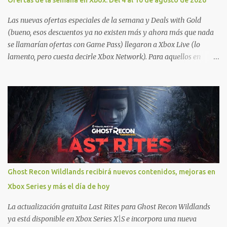
Ofertas de la semana en Xbox: Del 4 al 10 de agosto de 2026
Las nuevas ofertas especiales de la semana y Deals with Gold
(bueno, esos descuentos ya no existen más y ahora más que nada
se llamarían ofertas con Game Pass) llegaron a Xbox Live (lo
lamento, pero cuesta decirle Xbox Network). Para aquellos en
Windows 10/11, varios de los juegos que están de oferta también
cuentan con soporte para Xbox Play Anywhere, lo que nos permite
jugarlos y mantener un progreso compartido en Windows PC y
Xbox, y tenemos un listado de juegos compatibles por acá . ¿Aún
necesitas una mano con las compras? Tenemos un tutorial extenso
o en vídeo para que se quiten todas las dudas generales de cómo
hacer compras en Xbox . Podes consultar un listado más completo
de promociones desde xbox.com. El post puede tener
actualizaciones regulares o cambios ante cualquier error. Ofertas
Ghost Recon Wildlands recibirá nuevos contenidos, mejoras en
- Argentina Ofertas - Chile Ofertas - Colombia Ofertas - México
Xbox Series y más el día de hoy
Ofertas - Estados Unidos Ofertas - España Todas las ofertas de
Xbox One también aplican a Xbox Series, a excepción de los jue...
La actualización gratuita Last Rites para Ghost Recon Wildlands
ya está disponible en Xbox Series X|S e incorpora una nueva