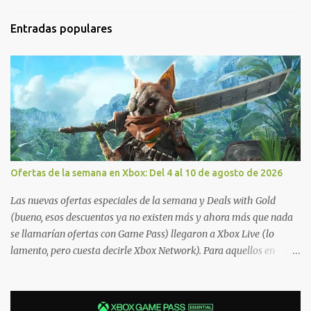
Entradas populares
Ofertas de la semana en Xbox: Del 4 al 10 de agosto de 2026
Las nuevas ofertas especiales de la semana y Deals with Gold
(bueno, esos descuentos ya no existen más y ahora más que nada
se llamarían ofertas con Game Pass) llegaron a Xbox Live (lo
lamento, pero cuesta decirle Xbox Network). Para aquellos en
Windows 10/11, varios de los juegos que están de oferta también
cuentan con soporte para Xbox Play Anywhere, lo que nos permite
jugarlos y mantener un progreso compartido en Windows PC y