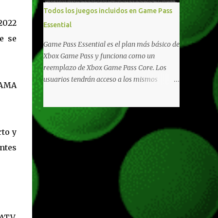
libertad de juego. Uno de los aspectos más
Todos los juegos incluidos en Game Pass
importantes de Last Rites es la gran
2022
Essential
cantidad de opciones de personalización
e se
incorporadas. Ahora es posible ocultar más
Game Pass Essential es el plan más básico de
elementos de la interfaz, incluyendo las
Xbox Game Pass y funciona como un
trayectorias de lanzamiento de granadas y
reemplazo de Xbox Game Pass Core. Los
el resaltado de objetos interactivos, además
usuarios tendrán acceso a los mismos
o AMA
de desactivar automáticamente los sonidos
beneficios de Game Pass Core que ya
asociados cuando la interfaz está oculta.
conocían, así como también otras ventajas
También se añaden los llamados
adicionales que fueron anunciados
"Parámetros Ghost" , que permiten activar
recientemente. Essential incluirá como
rto y
la recarga táctica, limitar el número de
novedades una serie de ventajas para
armas ...
ntes
diferentes juegos free to play que están en
Xbox y PC, que van desde skins, desbloqueo
de personajes, paquetes de armas hasta
emotes, monedas virtuales y más para
diferentes títulos. Todas estas ventajas se
pueden reclamar desde la sección de Game
 ATV,