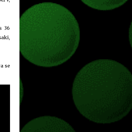
Pass o en tu aplicación de Xbox yendo
directamente a la pestaña de Game Pass.
Essential también ahora sumará el acceso a
la Nube de Xbox, el cual nos permitite jugar
s 36
una pequeña porción de los juegos de la
suscripción mediante xCloud y más de 600
aki,
juegos compatibles si es que los compramos
previamente (con más títulos en camino a
ser compatibles con la función Transmite tu
Propios Juegos). Pueden leer más...
ra se