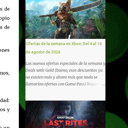
s de
opio
s de
Ofertas de la semana en Xbox: Del 4 al 10
ones
de agosto de 2026
Las nuevas ofertas especiales de la semana y
Deals with Gold (bueno, esos descuentos ya
nos,
no existen más y ahora más que nada se
llamarían ofertas con Game Pass) llegaron a
Xbox Live (lo lamento, pero cuesta decirle
Xbox Network). Para aquellos en Windows
idad:
10/11, varios de los juegos que están de
os y
oferta también cuentan con soporte para
Xbox Play Anywhere, lo que nos permite
jugarlos y mantener un progreso
n un