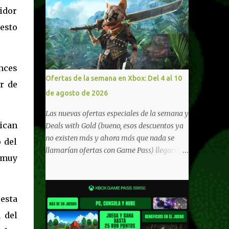
tidor
esto
nces
Ofertas de la semana en Xbox: Del 4 al 10
r de
de agosto de 2026
Las nuevas ofertas especiales de la semana y
ican
Deals with Gold (bueno, esos descuentos ya
no existen más y ahora más que nada se
 del
llamarían ofertas con Game Pass) llegaron a
 muy
Xbox Live (lo lamento, pero cuesta decirle
Xbox Network). Para aquellos en Windows
10/11, varios de los juegos que están de
esta
oferta también cuentan con soporte para
Xbox Play Anywhere, lo que nos permite
 del
jugarlos y mantener un progreso