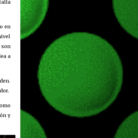
incorporadas. Ahora es posible ocultar más
talla
elementos de la interfaz, incluyendo las
trayectorias de lanzamiento de granadas y
el resaltado de objetos interactivos, además
o en
de desactivar automáticamente los sonidos
ivel
asociados cuando la interfaz está oculta.
También se añaden los llamados
 son
"Parámetros Ghost" , que permiten activar
dea a
la recarga táctica, limitar el número de
armas ...
den.
dor.
como
ión y