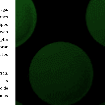
ega.
ones
uipos
ayan
mplia
orar
, los
ían.
 sus
no de
amos