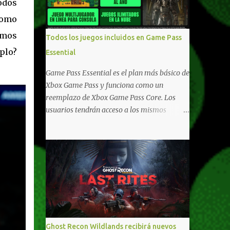
todos
compartido en Windows PC y Xbox, y
como
tenemos un listado de juegos compatibles
por acá . ¿Aún necesitas una mano con las
emos
Todos los juegos incluidos en Game Pass
compras? Tenemos un tutorial extenso o en
mplo?
Essential
vídeo para que se quiten todas las dudas
generales de cómo hacer compras en Xbox .
Game Pass Essential es el plan más básico de
Podes consultar un listado más completo de
Xbox Game Pass y funciona como un
promociones desde xbox.com. El post puede
reemplazo de Xbox Game Pass Core. Los
tener actualizaciones regulares o cambios
usuarios tendrán acceso a los mismos
ante cualquier error. Ofertas - Argentina
beneficios de Game Pass Core que ya
Ofertas - Chile Ofertas - Colombia Ofertas
conocían, así como también otras ventajas
- México Ofertas - Estados Unidos Ofertas -
adicionales que fueron anunciados
España Todas las ofertas de Xbox One
recientemente. Essential incluirá como
también aplican a Xbox Series, a excepción
novedades una serie de ventajas para
de los jue...
diferentes juegos free to play que están en
Xbox y PC, que van desde skins, desbloqueo
de personajes, paquetes de armas hasta
emotes, monedas virtuales y más para
Ghost Recon Wildlands recibirá nuevos