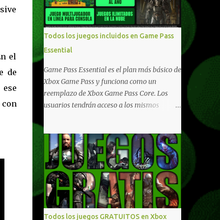
compartido en Windows PC y Xbox, y
usive
tenemos un listado de juegos compatibles
por acá . ¿Aún necesitas una mano con las
Todos los juegos incluidos en Game Pass
compras? Tenemos un tutorial extenso o en
Essential
vídeo para que se quiten todas las dudas
n el
generales de cómo hacer compras en Xbox .
Game Pass Essential es el plan más básico de
e de
Podes consultar un listado más completo de
Xbox Game Pass y funciona como un
 ese
promociones desde xbox.com. El post puede
reemplazo de Xbox Game Pass Core. Los
tener actualizaciones regulares o cambios
 con
usuarios tendrán acceso a los mismos
ante cualquier error. Ofertas - Argentina
beneficios de Game Pass Core que ya
Ofertas - Chile Ofertas - Colombia Ofertas
conocían, así como también otras ventajas
- México Ofertas - Estados Unidos Ofertas -
adicionales que fueron anunciados
España Todas las ofertas de Xbox One
recientemente. Essential incluirá como
también aplican a Xbox Series, a excepción
novedades una serie de ventajas para
de los jue...
diferentes juegos free to play que están en
Xbox y PC, que van desde skins, desbloqueo
de personajes, paquetes de armas hasta
emotes, monedas virtuales y más para
Todos los juegos GRATUITOS en Xbox