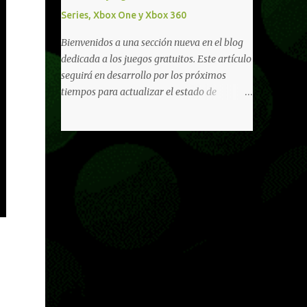
diferentes títulos. Todas estas ventajas se
Series, Xbox One y Xbox 360
pueden reclamar desde la sección de Game
Pass o en tu aplicación de Xbox yendo
Bienvenidos a una sección nueva en el blog
directamente a la pestaña de Game Pass.
dedicada a los juegos gratuitos. Este artículo
Essential también ahora sumará el acceso a
seguirá en desarrollo por los próximos
la Nube de Xbox, el cual nos permitite jugar
tiempos para actualizar el estado de
una pequeña porción de los juegos de la
disponibilidad de los juegos principalmente,
suscripción mediante xCloud y más de 600
así como mejorar todo mediante el feedback
juegos compatibles si es que los compramos
de nuestros lectores. Primero que nada
previamente (con más títulos en camino a
hemos remarcado los juegos gratuitos que
ser compatibles con la función Transmite tu
están limitados o en otras regiones. Dichos
Propios Juegos). Pueden leer más...
títulos ofrecen contenidos limitados o no se
encuentran en algunas regiones de América
Latina. Podremos ver una lista más
desarrollada, con vídeos o una descripción
de los juegos disponibles de forma gratuita
en Xbox Series, Xbox One y Xbox 360 a
continuación. LOS F2P DEJARON DE PEDIR
DE XBOX LIVE GOLD HACE TIEMPO Desde