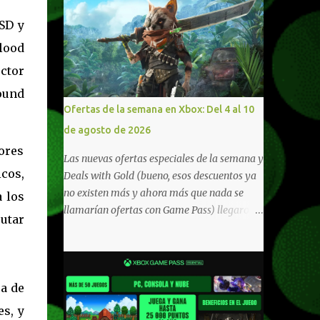
SD y
lood
uctor
ound
Ofertas de la semana en Xbox: Del 4 al 10
de agosto de 2026
dores
Las nuevas ofertas especiales de la semana y
icos,
Deals with Gold (bueno, esos descuentos ya
no existen más y ahora más que nada se
 los
llamarían ofertas con Game Pass) llegaron a
utar
Xbox Live (lo lamento, pero cuesta decirle
Xbox Network). Para aquellos en Windows
10/11, varios de los juegos que están de
oferta también cuentan con soporte para
sa de
Xbox Play Anywhere, lo que nos permite
es, y
jugarlos y mantener un progreso