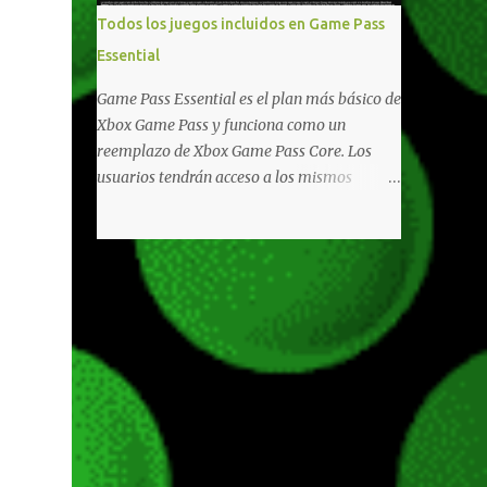
libertad de juego. Uno de los aspectos más
Todos los juegos incluidos en Game Pass
importantes de Last Rites es la gran
Essential
cantidad de opciones de personalización
incorporadas. Ahora es posible ocultar más
Game Pass Essential es el plan más básico de
elementos de la interfaz, incluyendo las
Xbox Game Pass y funciona como un
trayectorias de lanzamiento de granadas y
reemplazo de Xbox Game Pass Core. Los
el resaltado de objetos interactivos, además
usuarios tendrán acceso a los mismos
de desactivar automáticamente los sonidos
beneficios de Game Pass Core que ya
asociados cuando la interfaz está oculta.
conocían, así como también otras ventajas
También se añaden los llamados
adicionales que fueron anunciados
"Parámetros Ghost" , que permiten activar
recientemente. Essential incluirá como
la recarga táctica, limitar el número de
novedades una serie de ventajas para
armas ...
diferentes juegos free to play que están en
Xbox y PC, que van desde skins, desbloqueo
de personajes, paquetes de armas hasta
emotes, monedas virtuales y más para
diferentes títulos. Todas estas ventajas se
pueden reclamar desde la sección de Game