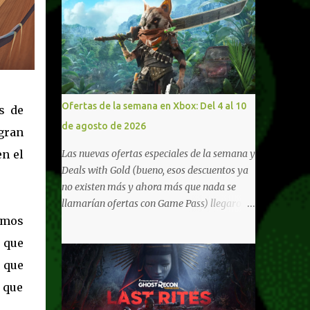
Ofertas de la semana en Xbox: Del 4 al 10
s de
de agosto de 2026
gran
Las nuevas ofertas especiales de la semana y
en el
Deals with Gold (bueno, esos descuentos ya
no existen más y ahora más que nada se
llamarían ofertas con Game Pass) llegaron a
Xbox Live (lo lamento, pero cuesta decirle
emos
Xbox Network). Para aquellos en Windows
 que
10/11, varios de los juegos que están de
s que
oferta también cuentan con soporte para
Xbox Play Anywhere, lo que nos permite
r que
jugarlos y mantener un progreso