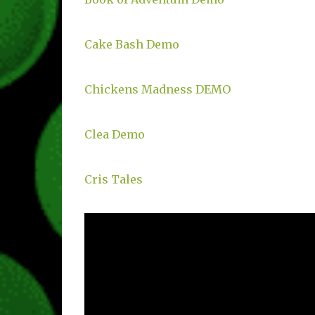
Cake Bash Demo
Chickens Madness DEMO
Clea Demo
Cris Tales