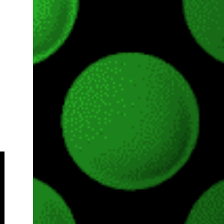
Pass o en tu aplicación de Xbox yendo
directamente a la pestaña de Game Pass.
Essential también ahora sumará el acceso a
la Nube de Xbox, el cual nos permitite jugar
una pequeña porción de los juegos de la
suscripción mediante xCloud y más de 600
juegos compatibles si es que los compramos
previamente (con más títulos en camino a
ser compatibles con la función Transmite tu
Propios Juegos). Pueden leer más...