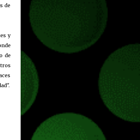
s de
tes y
onde
o de
stros
aces
ad".