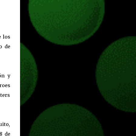
 los
o de
ón y
roes
oters
ito,
8 de