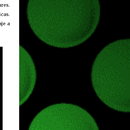
ares.
cas.
je a