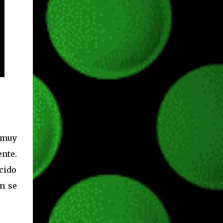
 muy
nte.
ocido
n se