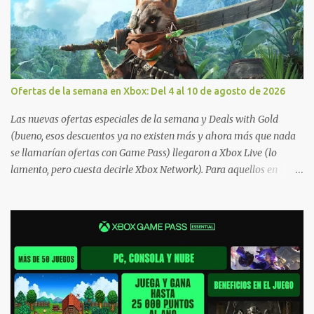
Ofertas de la semana en Xbox: Del 4 al 10 de agosto de 2026
Las nuevas ofertas especiales de la semana y Deals with Gold
(bueno, esos descuentos ya no existen más y ahora más que nada
se llamarían ofertas con Game Pass) llegaron a Xbox Live (lo
lamento, pero cuesta decirle Xbox Network). Para aquellos en
Windows 10/11, varios de los juegos que están de oferta también
cuentan con soporte para Xbox Play Anywhere, lo que nos permite
jugarlos y mantener un progreso compartido en Windows PC y
Xbox, y tenemos un listado de juegos compatibles por acá . ¿Aún
necesitas una mano con las compras? Tenemos un tutorial extenso
o en vídeo para que se quiten todas las dudas generales de cómo
hacer compras en Xbox . Podes consultar un listado más completo
de promociones desde xbox.com. El post puede tener