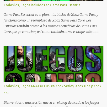
actualizaciones regulares o cambios ante cualquier error. Ofertas
Todos los juegos incluidos en Game Pass Essential
- Argentina Ofertas - Chile Ofertas - Colombia Ofertas - México
Ofertas - Estados Unidos Ofertas - España Todas las ofertas de
Game Pass Essential es el plan más básico de Xbox Game Pass y
Xbox One también aplican a Xbox Series, a excepción de los jue...
funciona como un reemplazo de Xbox Game Pass Core. Los
usuarios tendrán acceso a los mismos beneficios de Game Pass
Core que ya conocían, así como también otras ventajas adicionales
que fueron anunciados recientemente. Essential incluirá como
novedades una serie de ventajas para diferentes juegos free to play
que están en Xbox y PC, que van desde skins, desbloqueo de
personajes, paquetes de armas hasta emotes, monedas virtuales y
más para diferentes títulos. Todas estas ventajas se pueden
reclamar desde la sección de Game Pass o en tu aplicación de Xbox
yendo directamente a la pestaña de Game Pass. Essential también
ahora sumará el acceso a la Nube de Xbox, el cual nos permitite
jugar una pequeña porción de los juegos de la suscripción
Todos los juegos GRATUITOS en Xbox Series, Xbox One y Xbox
mediante xCloud y más de 600 juegos compatibles si es que los
360
compramos previamente (con más títulos en camino a ser
compatibles con la función Transmite tu Propios Juegos). Pueden
Bienvenidos a una sección nueva en el blog dedicada a los juegos
leer más...