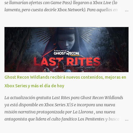
se llamarían ofertas con Game Pass) llegaron a Xbox Live (lo
lamento, pero cuesta decirle Xbox Network). Para aquellos en
Windows 10/11, varios de los juegos que están de oferta también
cuentan con soporte para Xbox Play Anywhere, lo que nos permite
jugarlos y mantener un progreso compartido en Windows PC y
Xbox, y tenemos un listado de juegos compatibles por acá . ¿Aún
necesitas una mano con las compras? Tenemos un tutorial extenso
o en vídeo para que se quiten todas las dudas generales de cómo
hacer compras en Xbox . Podes consultar un listado más completo
de promociones desde xbox.com. El post puede tener
actualizaciones regulares o cambios ante cualquier error. Ofertas
Ghost Recon Wildlands recibirá nuevos contenidos, mejoras en
- Argentina Ofertas - Chile Ofertas - Colombia Ofertas - México
Xbox Series y más el día de hoy
Ofertas - Estados Unidos Ofertas - España Todas las ofertas de
Xbox One también aplican a Xbox Series, a excepción de los jue...
La actualización gratuita Last Rites para Ghost Recon Wildlands
ya está disponible en Xbox Series X|S e incorpora una nueva
misión narrativa protagonizada por La Llorona , una nueva
antagonista que lidera el culto fanático Los Penitentes y busca
vengarse de quienes le hicieron daño en Bolivia. La actualización