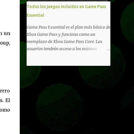
libertad de juego. Uno de los aspectos más
Todos los juegos incluidos en Game Pass
importantes de Last Rites es la gran
Essential
cantidad de opciones de personalización
incorporadas. Ahora es posible ocultar más
Game Pass Essential es el plan más básico de
elementos de la interfaz, incluyendo las
en un
Xbox Game Pass y funciona como un
trayectorias de lanzamiento de granadas y
reemplazo de Xbox Game Pass Core. Los
oup,
el resaltado de objetos interactivos, además
usuarios tendrán acceso a los mismos
de desactivar automáticamente los sonidos
beneficios de Game Pass Core que ya
asociados cuando la interfaz está oculta.
conocían, así como también otras ventajas
También se añaden los llamados
adicionales que fueron anunciados
"Parámetros Ghost" , que permiten activar
recientemente. Essential incluirá como
la recarga táctica, limitar el número de
novedades una serie de ventajas para
armas ...
erro
diferentes juegos free to play que están en
Xbox y PC, que van desde skins, desbloqueo
s. El
de personajes, paquetes de armas hasta
 como
emotes, monedas virtuales y más para
diferentes títulos. Todas estas ventajas se
pueden reclamar desde la sección de Game