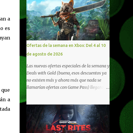
van a
no es
ayan
Ofertas de la semana en Xbox: Del 4 al 10
de agosto de 2026
Las nuevas ofertas especiales de la semana y
Deals with Gold (bueno, esos descuentos ya
no existen más y ahora más que nada se
llamarían ofertas con Game Pass) llegaron a
 que
Xbox Live (lo lamento, pero cuesta decirle
rán a
Xbox Network). Para aquellos en Windows
otada
10/11, varios de los juegos que están de
oferta también cuentan con soporte para
Xbox Play Anywhere, lo que nos permite
jugarlos y mantener un progreso