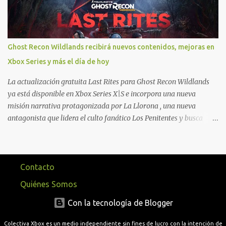
reclamar desde la sección de Game Pass o en tu aplicación de Xbox
yendo directamente a la pestaña de Game Pass. Essential también
ahora sumará el acceso a la Nube de Xbox, el cual nos permitite
jugar una pequeña porción de los juegos de la suscripción
Ghost Recon Wildlands recibirá nuevos contenidos, mejoras en
mediante xCloud y más de 600 juegos compatibles si es que los
Xbox Series y más el día de hoy
compramos previamente (con más títulos en camino a ser
compatibles con la función Transmite tu Propios Juegos). Pueden
La actualización gratuita Last Rites para Ghost Recon Wildlands
leer más...
ya está disponible en Xbox Series X|S e incorpora una nueva
misión narrativa protagonizada por La Llorona , una nueva
antagonista que lidera el culto fanático Los Penitentes y busca
vengarse de quienes le hicieron daño en Bolivia. La actualización
también marca el retorno del icónico enfrentamiento contra el
Predator , uno de los desafíos más recordados por la comunidad,
junto con múltiples mejoras centradas en ampliar la libertad de
Contacto
juego. Uno de los aspectos más importantes de Last Rites es la
Quiénes Somos
gran cantidad de opciones de personalización incorporadas. Ahora
es posible ocultar más elementos de la interfaz, incluyendo las
Con la tecnología de Blogger
trayectorias de lanzamiento de granadas y el resaltado de objetos
Colectiva Xbox es un medio independiente sin fines de lucro con la intención de